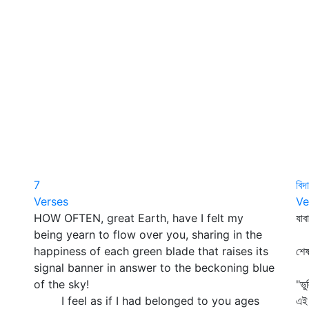
7
বিদ
Verses
Ve
HOW OFTEN, great Earth, have I felt my
যাব
being yearn to flow over you, sharing in the
ক্
happiness of each green blade that raises its
শে
signal banner in answer to the beckoning blue
দি
of the sky!
"ভু
I feel as if I had belonged to you ages
এই 