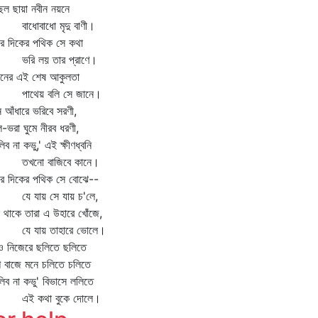
ল ছায়া নবীন নয়নে
ধোবাধো মৃদু বাণী।
ার দিকের পথিক সে কথা
ি লয় তার প্রাণে।
ছনের এই শেষ আকুলতা
থেয় বলি সে জানে।
 আঁধারে ভরিবে সরণী,
ে-ভরা ঘুমে নীরব ধরণী,
লিব না কভু,' এই ক্ষীণধ্বনি
নো বাজিবে কানে।
ার দিকের পথিক সে বোঝে--
 যায় সে যায় চ'লে,
া থাকে তারা এ উহারে খোঁজে,
 যায় তাহারে ভোলে।
ও নিজেরে ছলিতে ছলিতে
শি বাজে মনে চলিতে চলিতে
লিব না কভু' বিভাসে ললিতে
 কথা বুকে দোলে।