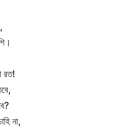
,
াশি।
ো রত!
তবে,
বে?
াহি না,