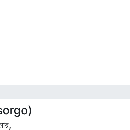
tsorgo)
মার,