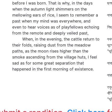
before I was born. That is why, in the days
ছলছ
when the autumn light shimmers on the
বা
mellowing ears of rice, I seem to remember a
যাব
past when my mind was everywhere, and
ভর
even to hear voices as of playfellows echoing
পি
from the remote and deeply veiled past,
পা
When, in the evening, the cattle return to
যখন
their folds, raising dust from the meadow
ভুল
paths, as the moon rises higher than the
"ভু
smoke ascending from the village huts, I feel
তখ
sad as for some great separation that
যাব
happened in the first morning of existence.
যে
যার
যে
তবু
বাঁ
"ভু
এই