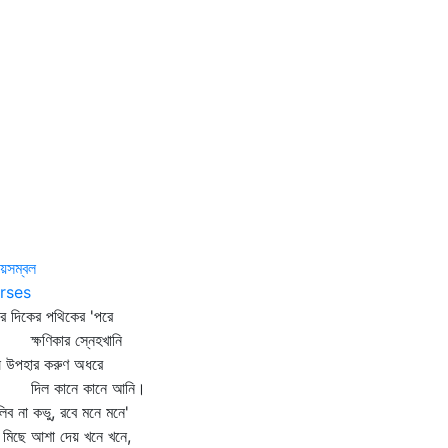
ায়সম্বল
rses
ার দিকের পথিকের 'পরে
ষণিকার স্নেহখানি
ষ উপহার করুণ অধরে
ল কানে কানে আনি।
লিব না কভু, রবে মনে মনে'
মিছে আশা দেয় খনে খনে,