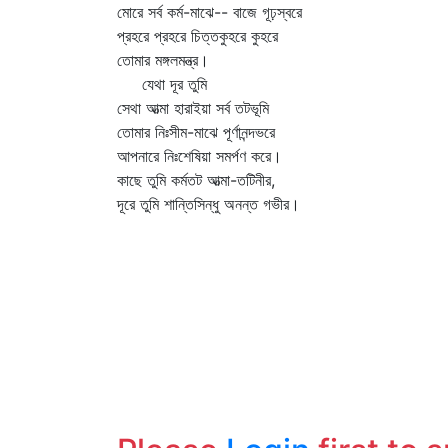
মোরে সর্ব কর্ম-মাঝে-- বাজে গূঢ়স্বরে
প্রহরে প্রহরে চিত্তকুহরে কুহরে
তোমার মঙ্গলমন্ত্র।
যেথা দূর তুমি
সেথা আত্মা হারাইয়া সর্ব তটভূমি
তোমার নিঃসীম-মাঝে পূর্ণানন্দভরে
আপনারে নিঃশেষিয়া সমর্পণ করে।
কাছে তুমি কর্মতট আত্মা-তটিনীর,
দূরে তুমি শান্তিসিন্ধু অনন্ত গভীর।