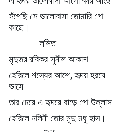
এ হৃদয় ভালোবাসা আলো করি আছে
সঁপেছি সে ভালোবাসা তোমারি গো
কাছে।
ললিত
মৃদুতর রবিকর সুনীল আকাশ
হেরিলে শস্যের আশে, হৃদয় হরষে
ভাসে
তার চেয়ে এ হৃদয়ে বাড়ে গো উল্লাস
হেরিলে নলিনী তোর মৃদু মধু হাস।