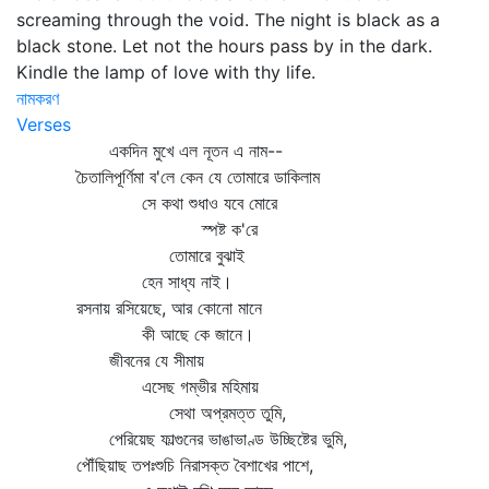
screaming through the void. The night is black as a
black stone. Let not the hours pass by in the dark.
Kindle the lamp of love with thy life.
নামকরণ
Verses
একদিন মুখে এল নূতন এ নাম--
চৈতালিপূর্ণিমা ব'লে কেন যে তোমারে ডাকিলাম
সে কথা শুধাও যবে মোরে
স্পষ্ট ক'রে
তোমারে বুঝাই
হেন সাধ্য নাই।
রসনায় রসিয়েছে, আর কোনো মানে
কী আছে কে জানে।
জীবনের যে সীমায়
এসেছ গম্ভীর মহিমায়
সেথা অপ্রমত্ত তুমি,
পেরিয়েছ ফাল্গুনের ভাঙাভাণ্ড উচ্ছিষ্টের ভুমি,
পৌঁছিয়াছ তপঃশুচি নিরাসক্ত বৈশাখের পাশে,