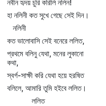
নবীন হৃদয় চুরি করিলি নলিন!
হা নলিনী কত সুখে গেছে সেই দিন।
নলিনী
কত ভালোবাসি সেই বনেরে ললিত,
প্রথমে বলিনু যেথা, মনের লুকানো
কথা,
স্বর্গ-সাক্ষী করি যেথা হয়ে হরষিত
বলিলে, আমারি তুমি হইবে ললিত।
ললিত