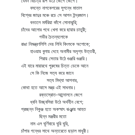
যেমন বিচিত্র রূপ উঠে জেগে জেগে।
বসন্তে নাগকেশরের সুগন্ধে মাতাল
বিশ্বের জাদুর মঞ্চে রচে সে আপন ইন্দ্রজাল।
বনতলে মর্মরিয়া কাঁপে সোনাঝুরি;
চাঁদের আলোর পথে খেলা করে ছায়ার চাতুরী;
গভীর চৈতন্যলোকে
রাঙা নিমন্ত্রণলিপি দেয় লিখি কিংশুকে অশোকে;
হাওয়ায় বুলায় দেহে অনামীর অদৃশ্য উত্তরী,
শিরায় সেতার উঠে গুঞ্জরি গুঞ্জরি।
এই যারে মায়ারথে পুরুষের চিত্ত ডেকে আনে
সে কি নিজে সত্য করে জানে
সত্য মিথ্যা আপনার,
কোথা হতে আসে মন্ত্র এই সাধনার।
রক্তস্রোত-আন্দোলনে জেগে
ধ্বনি উচ্ছ্বসিয়া উঠে অর্থহীন বেগে;
প্রচ্ছন্ন নিকুঞ্জ হতে অকস্মাৎ ঝঞ্ঝায় আহত
ছিন্ন মঞ্জরীর মতো
নাম এল ঘূর্ণিবায়ে ঘুরি ঘুরি,
চাঁপার গন্ধের সাথে অন্তরেতে ছড়াল মাধুরী।