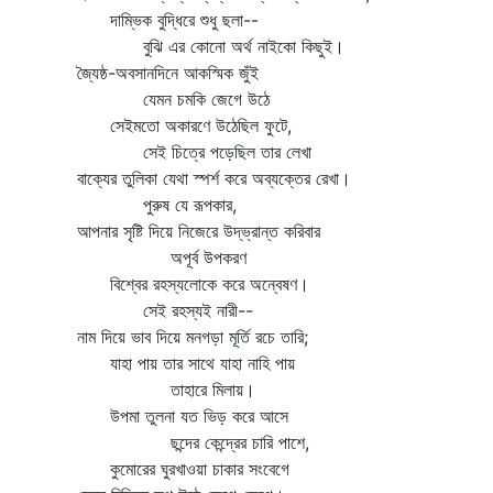
দাম্ভিক বুদ্ধিরে শুধু ছলা--
বুঝি এর কোনো অর্থ নাইকো কিছুই।
জ্যৈষ্ঠ-অবসানদিনে আকস্মিক জুঁই
যেমন চমকি জেগে উঠে
সেইমতো অকারণে উঠেছিল ফুটে,
সেই চিত্রে পড়েছিল তার লেখা
বাক্যের তুলিকা যেথা স্পর্শ করে অব্যক্তের রেখা।
পুরুষ যে রূপকার,
আপনার সৃষ্টি দিয়ে নিজেরে উদ্‌ভ্রান্ত করিবার
অপূর্ব উপকরণ
বিশ্বের রহস্যলোকে করে অন্বেষণ।
সেই রহস্যই নারী--
নাম দিয়ে ভাব দিয়ে মনগড়া মূর্তি রচে তারি;
যাহা পায় তার সাথে যাহা নাহি পায়
তাহারে মিলায়।
উপমা তুলনা যত ভিড় করে আসে
ছন্দের কেন্দ্রের চারি পাশে,
কুমোরের ঘুরখাওয়া চাকার সংবেগে