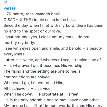
41
Verses
I. 76. santo, sahaj samadh bhali
O SADHUI THE simple union is the best.
Since the day when I met with my Lord, there has been
no end to the sport of our love.
I shut not my eyes, I close not my ears, I do not
mortify my body.
I see with eyes open and smile, and behold His beauty
everywhere:
I utter His Name, and whatever I see, it reminds me of
Him; whatever I do, it becomes His worship.
The rising and the setting are one to me; all
contradictions are solved.
Wherever I go, I move round Him,
All I achieve is His service:
When I lie down, I lie prostrate at His feet.
He is the only adorable one to me: I have none other.
My tongue has left off impure words, it sings His glory