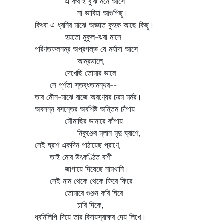
এ কথাই বুঝি মনে আসে
না ভাবিয়া আগুপিছু।
কিংবা এ ধ্বনির মাঝে অজ্ঞাত কুহক আছে কিছু।
হয়তো মুকুল-ঝরা মাসে
পরিণতফলনম্র অপ্রগল্‌ভ যে মর্যাদা আসে
আম্রডালে,
দেখেছি তোমার ভালে
সে পূর্ণতা স্তব্ধতামন্থর--
তার মৌন-মাঝে বাজে অরণ্যের চরম মর্মর।
অবসন্ন বসন্তের অবশিষ্ট অন্তিম চাঁপায়
মৌমাছির ডানারে কাঁপায়
নিকুঞ্জের ম্লান মৃদু ঘ্রাণে,
সেই ঘ্রাণ একদিন পাঠায়েছ প্রাণে,
তাই মোর উৎকণ্ঠিত বাণী
জাগায়ে দিয়েছে নামখানি।
সেই নাম থেকে থেকে ফিরে ফিরে
তোমারে গুঞ্জন করি ঘিরে
চারি দিকে,
ধ্বনিলিপি দিয়ে তার বিদায়স্বাক্ষর দেয় লিখে।