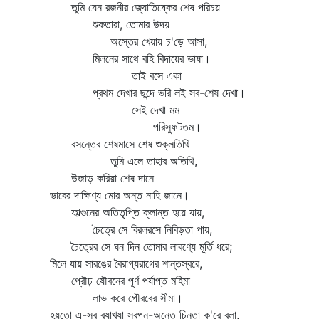
তুমি যেন রজনীর জ্যোতিষ্কের শেষ পরিচয়
শুকতারা, তোমার উদয়
অস্তের খেয়ায় চ'ড়ে আসা,
মিলনের সাথে বহি বিদায়ের ভাষা।
তাই বসে একা
প্রথম দেখার ছন্দে ভরি লই সব-শেষ দেখা।
সেই দেখা মম
পরিস্ফুটতম।
বসন্তের শেষমাসে শেষ শুক্লতিথি
তুমি এলে তাহার অতিথি,
উজাড় করিয়া শেষ দানে
ভাবের দাক্ষিণ্য মোর অন্ত নাহি জানে।
ফাল্গুনের অতিতৃপ্তি ক্লান্ত হয়ে যায়,
চৈত্রে সে বিরলরসে নিবিড়তা পায়,
চৈত্রের সে ঘন দিন তোমার লাবণ্যে মূর্তি ধরে;
মিলে যায় সারঙের বৈরাগ্যরাগের শান্তস্বরে,
প্রৌঢ় যৌবনের পূর্ণ পর্যাপ্ত মহিমা
লাভ করে গৌরবের সীমা।
হয়তো এ-সব ব্যাখ্যা স্বপ্ন-অন্তে চিন্তা ক'রে বলা,