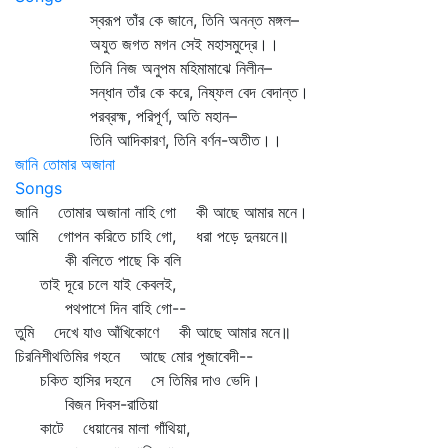
স্বরূপ তাঁর কে জানে, তিনি অনন্ত মঙ্গল–
অযুত জগত মগন সেই মহাসমুদ্রে।।
তিনি নিজ অনুপম মহিমামাঝে নিলীন–
সন্ধান তাঁর কে করে, নিষ্ফল বেদ বেদান্ত।
পরব্রহ্ম, পরিপূর্ণ, অতি মহান–
তিনি আদিকারণ, তিনি বর্ণন-অতীত।।
জানি তোমার অজানা
Songs
জানি তোমার অজানা নাহি গো কী আছে আমার মনে।
আমি গোপন করিতে চাহি গো, ধরা পড়ে দুনয়নে॥
কী বলিতে পাছে কি বলি
তাই দূরে চলে যাই কেবলই,
পথপাশে দিন বাহি গো--
তুমি দেখে যাও আঁখিকোণে কী আছে আমার মনে॥
চিরনিশীথতিমির গহনে আছে মোর পূজাবেদী--
চকিত হাসির দহনে সে তিমির দাও ভেদি।
বিজন দিবস-রাতিয়া
কাটে ধেয়ানের মালা গাঁথিয়া,