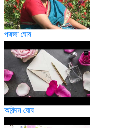
পদ্মজা ঘোষ
অরিন্দম ঘোষ