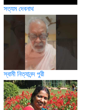
সত্যম দেবনাথ
স্বামী নিত্যানন্দ পুরী