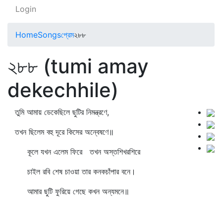
Login
Home
Songs
প্রেম
২৮৮
২৮৮ (tumi amay
dekechhile)
তুমি আমায় ডেকেছিলে ছুটির নিমন্ত্রণে,
তখন ছিলেম বহু দূরে কিসের অন্বেষণে॥
কূলে যখন এলেম ফিরে তখন অস্তশিখরশিরে
চাইল রবি শেষ চাওয়া তার কনকচাঁপার বনে।
আমার ছুটি ফুরিয়ে গেছে কখন অন্যমনে॥