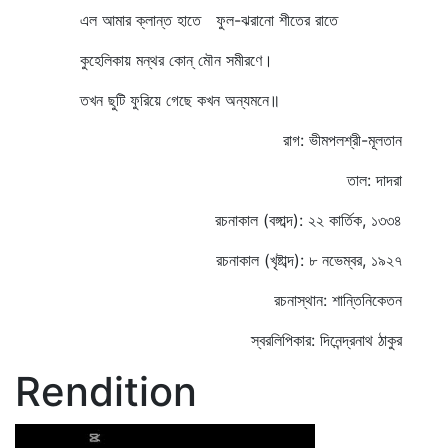
এল আমার ক্লান্ত হাতে ফুল-ঝরানো শীতের রাতে
কুহেলিকায় মন্থর কোন্‌ মৌন সমীরণে।
তখন ছুটি ফুরিয়ে গেছে কখন অন্যমনে॥
রাগ: ভীমপলশ্রী-মূলতান
তাল: দাদরা
রচনাকাল (বঙ্গাব্দ): ২২ কার্তিক, ১৩৩৪
রচনাকাল (খৃষ্টাব্দ): ৮ নভেম্বর, ১৯২৭
রচনাস্থান: শান্তিনিকেতন
স্বরলিপিকার: দিনেন্দ্রনাথ ঠাকুর
Rendition