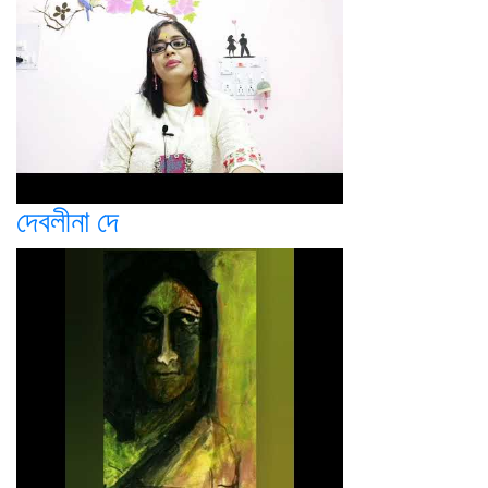
দেবলীনা দে