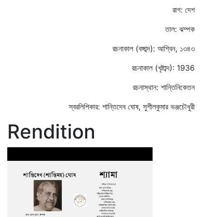
রাগ: দেশ
তাল: ঝম্পক
রচনাকাল (বঙ্গাব্দ): আশ্বিন, ১৩৪৩
রচনাকাল (খৃষ্টাব্দ): 1936
রচনাস্থান: শান্তিনিকেতন
স্বরলিপিকার: শান্তিদেব ঘোষ, সুশীলকুমার ভঞ্জচৌধুরী
Rendition