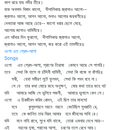
কাশ ঝরে যায় নদীর তীরে।
যাক অবসাদ বিষাদ কালো, দীপালিকায় জ্বালাও আলো--
জ্বালাও আলো, আপন আলো, শুনাও আলোর জয়বাণীরে॥
দেবতারা আজ আছে চেয়ে-- জাগো ধরার ছেলে মেয়ে,
আলোয় জাগাও যামিনীরে।
এল আঁধার দিন ফুরালো, দীপালিকায় জ্বালাও আলো,
জ্বালাও আলো, আপন আলো, জয় করো এই তামসীরে॥
ওগো এত প্রেম-আশা
Songs
ওগো এত প্রেম-আশা, প্রাণের তিয়াষা কেমনে আছে সে পাশরি।
তবে সেথা কি হাসে না চাঁদিনী যামিনী, সেথা কি বাজে না বাঁশরি॥
সখী, হেথা সমীরণ লুটে ফুলবন, সেথা কি পবন বহে না।
সে যে তার কথা মোরে কহে অনুক্ষণ, মোর কথা তারে কহে না!
যদি আমারে আজি সে ভুলিবে সজনী, আমারে ভুলালে কেন সে।
ওগো এ চিরজীবন করিব রোদন, এই ছিল তার মানসে!
যবে কুসুমশয়নে নয়নে নয়নে কেটেছিল সুখরাতি রে,
তবে কে জানিত তার বিরহ আমার হবে জীবনের সাথি রে।
যদি মনে নাহি রাখে, সুখে যদি থাকে, তোরা একবার দেখে আয়--
এই নয়নের তৃষা, পরানের আশা, চরণের তলে রেখে আয়।