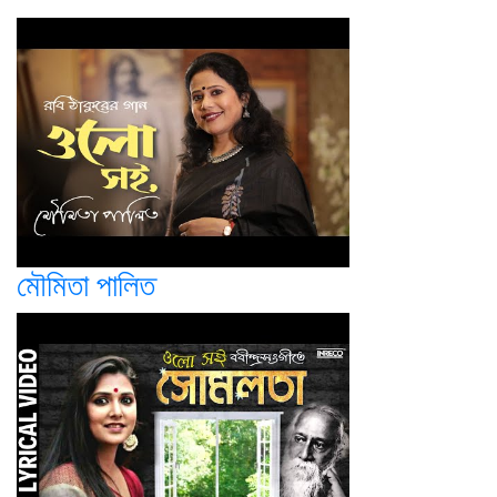
মৌমিতা পালিত