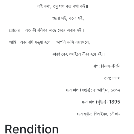
নাই কথা, তবু সাধ কত কথা কই॥
ওলো সই, ওলো সই,
তোদের এত কী বলিবার আছে ভেবে অবাক হই।
আমি একা বসি সন্ধ্যা হলে আপনি ভাসি নয়নজলে,
কারণ কেহ শুধাইলে নীরব হয়ে রই॥
রাগ: বিভাস-কীর্তন
তাল: দাদরা
রচনাকাল (বঙ্গাব্দ): ৫ আশ্বিন, ১৩০২
রচনাকাল (খৃষ্টাব্দ): 1895
রচনাস্থান: শিলাইদহ, নৌকায়
Rendition