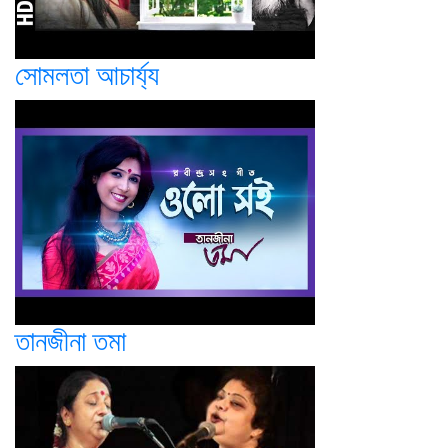
সোমলতা আচার্য্য
তানজীনা তমা