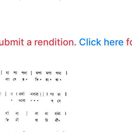
ক
হ
submit a rendition.
Click here
f