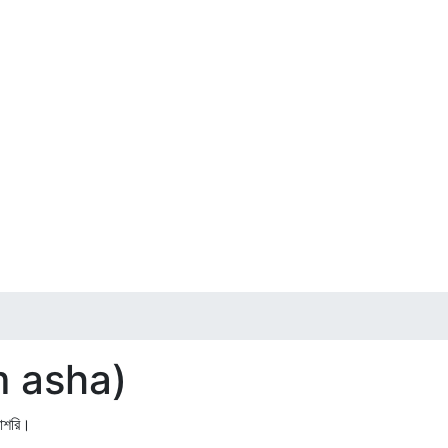
m asha)
াশরি।