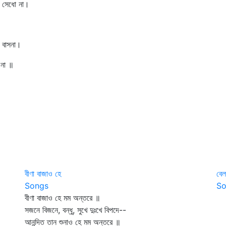
 সেধো না।
 বাসনা।
না ॥
বীণা বাজাও হে
বেল
Songs
So
বীণা বাজাও হে মম অন্তরে ॥
বে
সজনে বিজনে, বন্ধু, সুখে দুঃখে বিপদে--
আনন্দিত তান শুনাও হে মম অন্তরে ॥
ক