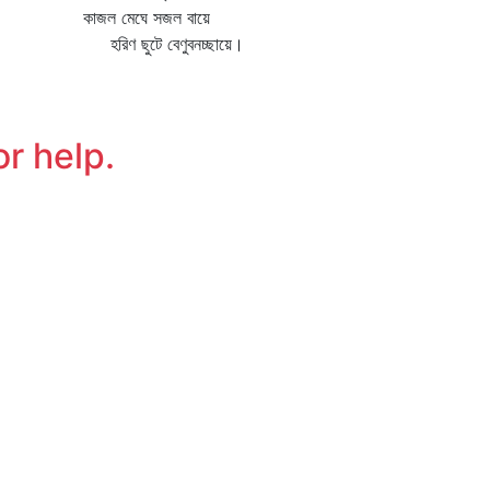
াজল মেঘে সজল বায়ে
রিণ ছুটে বেণুবনচ্ছায়ে।
or help.