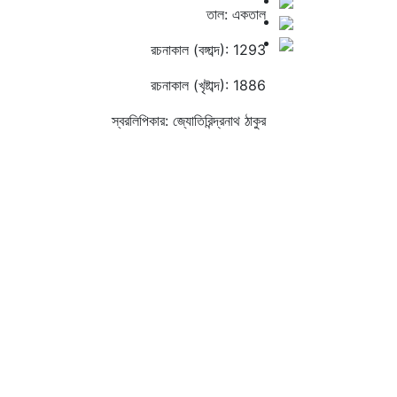
তাল: একতাল
রচনাকাল (বঙ্গাব্দ): 1293
রচনাকাল (খৃষ্টাব্দ): 1886
স্বরলিপিকার: জ্যোতিরিন্দ্রনাথ ঠাকুর