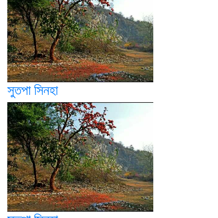
সুতপা সিনহা