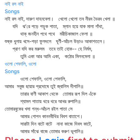
নাই রস নাই
Songs
নাই রস নাই, দারুণ দাহনবেলা। খেলো খেলো তব নীরব ভৈরব খেলা ॥
যদি ঝ'রে পড়ে পড়ুক পাতা, ম্লান হয়ে যাক মালা গাঁথা,
থাক্‌ জনহীন পথে পথে মরীচিকাজাল ফেলা ॥
শুষ্ক ধুলায় খসে-পড়া ফুলদলে ঘূর্ণী-আঁচল উড়াও আকাশতলে।
প্রাণ যদি কর মরুসম তবে তাই হোক-- হে নির্মম,
তুমি একা আর আমি একা, কঠোর মিলনমেলা ॥
ওলো শেফালি, ওলো
Songs
ওলো শেফালি, ওলো শেফালি,
আমার সবুজ ছায়ার প্রদোষে তুই জ্বালিস দীপালি॥
তারার বাণী আকাশ থেকে তোমার রূপ দিল এঁকে
শ্যামল পাতায় থরে থরে আখর রুপালি॥
তোমারবুকের খসা গন্ধ-আঁচল রইল পাতা সে
আমার গোপন কাননবীথির বিবশ বাতাশে।
সারাটা দিন বাটে বাটে নানা কাজে দিবস কাটে,
আমার সাঁঝে বাজে তোমার করুণ ভূপালি॥