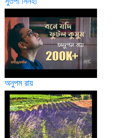
সুতপা সিনহা
অনুপম রায়