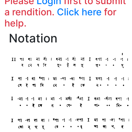
Please
Login
first to submit
a rendition.
Click here
for
help.
Notation