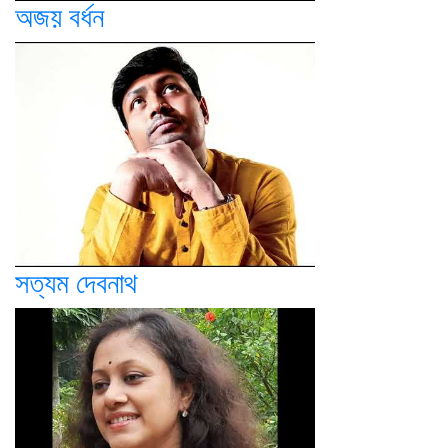
অজয় বর্ধন
সত্যম দেবনাথ