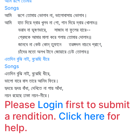
আমি রূপে তোমায়
Songs
আমি রূপে তোমায় ভোলাব না, ভালোবাসায় ভোলাব।
আমি হাত দিয়ে দ্বার খুলব না গো, গান দিয়ে দ্বার খোলাব॥
ভরাব না ভূষণভারে, সাজাব না ফুলের হারে--
প্রেমকে আমার মালা করে গলায় তোমার দোলাব॥
জানবে না কেউ কোন্‌ তুফানে তরঙ্গদল নাচবে প্রাণে,
চাঁদের মতো অলখ টানে জোয়ারে ঢেউ তোলাব॥
এতদিন বুঝি নাই, বুঝেছি ধীরে
Songs
এতদিন বুঝি নাই, বুঝেছি ধীরে,
ভালো যারে বাস তারে আনিব ফিরে।
হৃদয়ে হৃদয় বাঁধা, দেখিতে না পায় আঁধা,
নয়ন রয়েছে ঢাকা নয়ন-নীরে।
Please
Login
first to submit
a rendition.
Click here
for
help.