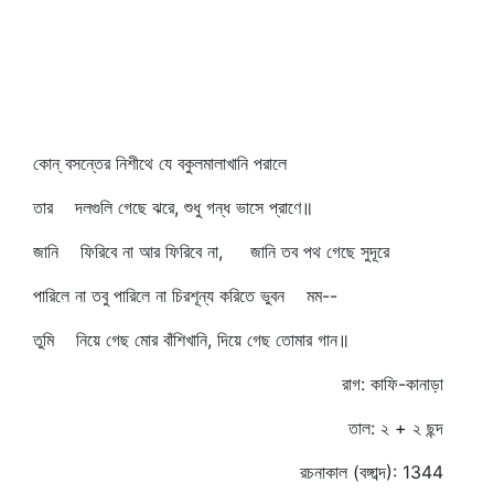
কোন্‌ বসন্তের নিশীথে যে বকুলমালাখানি পরালে
তার দলগুলি গেছে ঝরে, শুধু গন্ধ ভাসে প্রাণে॥
জানি ফিরিবে না আর ফিরিবে না, জানি তব পথ গেছে সুদূরে
পারিলে না তবু পারিলে না চিরশূন্য করিতে ভুবন মম--
তুমি নিয়ে গেছ মোর বাঁশিখানি, দিয়ে গেছ তোমার গান॥
রাগ: কাফি-কানাড়া
তাল: ২ + ২ ছন্দ
রচনাকাল (বঙ্গাব্দ): 1344