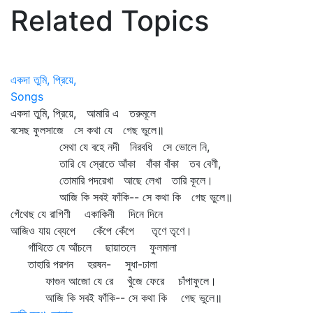
Related Topics
একদা তুমি, প্রিয়ে,
Songs
একদা তুমি, প্রিয়ে, আমারি এ তরুমূলে
বসেছ ফুলসাজে সে কথা যে গেছ ভুলে॥
সেথা যে বহে নদী নিরবধি সে ভোলে নি,
তারি যে স্রোতে আঁকা বাঁকা বাঁকা তব বেণী,
তোমারি পদরেখা আছে লেখা তারি কূলে।
আজি কি সবই ফাঁকি-- সে কথা কি গেছ ভুলে॥
গেঁথেছ যে রাগিণী একাকিনী দিনে দিনে
আজিও যায় ব্যেপে কেঁপে কেঁপে তৃণে তৃণে।
গাঁথিতে যে আঁচলে ছায়াতলে ফুলমালা
তাহারি পরশন হরষন- সুধা-ঢালা
ফাগুন আজো যে রে খুঁজে ফেরে চাঁপাফুলে।
আজি কি সবই ফাঁকি-- সে কথা কি গেছ ভুলে॥