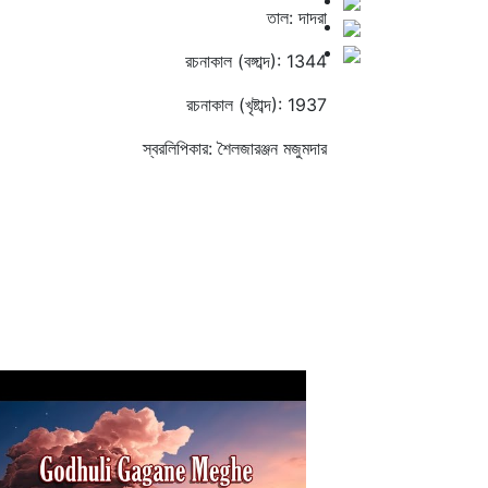
তাল: দাদরা
রচনাকাল (বঙ্গাব্দ): 1344
রচনাকাল (খৃষ্টাব্দ): 1937
স্বরলিপিকার: শৈলজারঞ্জন মজুমদার