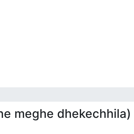
ane meghe dhekechhila)