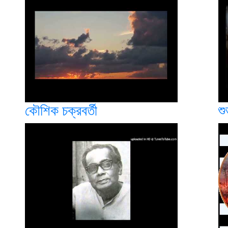
কৌশিক চক্রবর্তী
শু