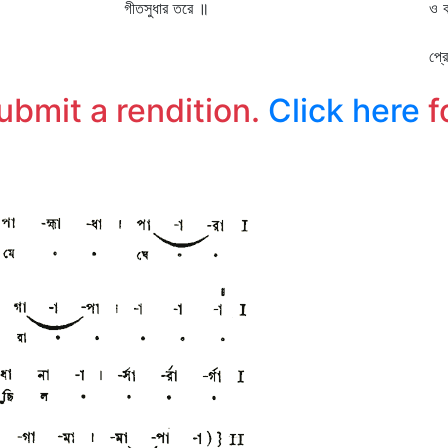
গীতসুধার তরে ॥
ও 
আম
প্
চি
submit a rendition.
Click here
f