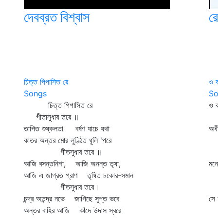
দেবব্রত বিশ্বাস
রে
চিত্ত পিপাসিত রে
ও 
Songs
So
চিত্ত পিপাসিত রে
ও 
গীতাসুধার তরে ॥
আম
তাপিত শুষ্কলতা বর্ষণ যাচে যথা
অধ
কাতর অন্তর মোর লুণ্ঠিত ধূলি 'পরে
সদ
গীতসুধার তরে ॥
ভা
আজি বসন্তনিশা, আজি অনন্ত তৃষা,
মন
আজি এ জাগ্রত প্রাণ তৃষিত চকোর-সমান
বু
গীতসুধার তরে।
হর
চন্দ্র অতন্দ্র নভে জাগিছে সুপ্ত ভবে
সে
অন্তর বাহির আজি কাঁদে উদাস স্বরে
তব