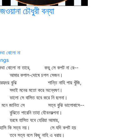
জওয়ানা চৌধুরী বন্যা
কথা বোলো না
ngs
কথা বোলো না তারে, কভু সে কপট না রে--
ার কপাল-দোষে চপল সেজন।
ীরহৃদয় বুঝি শান্তি নাহি পায় খুঁজি,
াই মনের মতো করে অন্বেষণ।
লো সে বাসিত যবে করে নি ছলনা।
ে মনে জানিত সে সত্য বুঝি ভালোবাসে--
ঝিতে পারেনি তাহা যৌবনকল্পনা।
ষে হাসিত যবে হেরিয়া আমায়,
 হাসি কি সত্য নয়। সে যদি কপট হয়
ে সত্য বলে কিছু নাহি এ ধরায়।