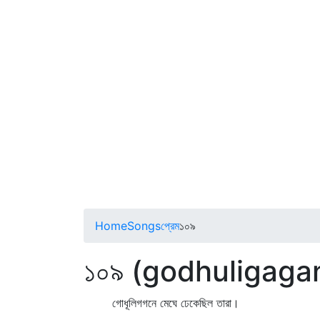
Home
Songs
প্রেম
১০৯
১০৯ (godhuligag
গোধূলিগগনে মেঘে ঢেকেছিল তারা।