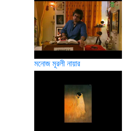
মনোজ মূরলী নায়ার