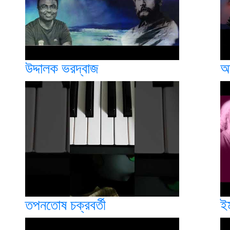
উদ্দালক ভরদ্বাজ
অ
তপনতোষ চক্রবর্তী
ইম