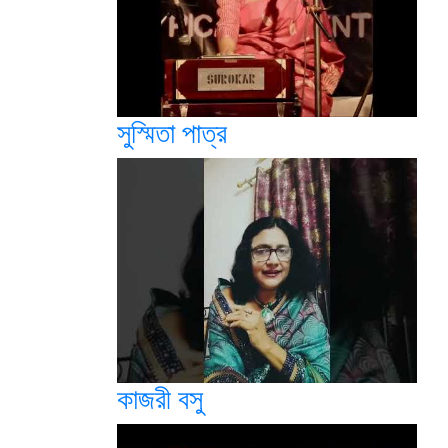
সুস্মিতা পাত্র
কাজরী বসু