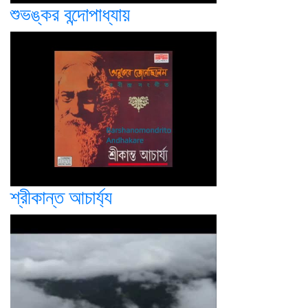
শুভঙ্কর বন্দোপাধ্যায়
শ্রীকান্ত আচার্য্য