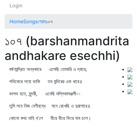
Login
Home
Songs
প্রেম
১০৭
১০৭ (barshanmandrita
andhakare esechhi)
বর্ষণমন্দ্রিত অন্ধকারে এসেছি তোমারি এ দ্বারে,
পথিকেরে লহো ডাকি তব মন্দিরের এক ধারে॥
বনপথ হতে, সুন্দরী, এনেছি মল্লিকামঞ্জলী--
তুমি লবে নিজ বেণীবন্ধে মনে রেখেছি এ দুরাশারে॥
কোনো কথা নাহি ব'লে ধীরে ধীরে ফিরে যাব চলে।