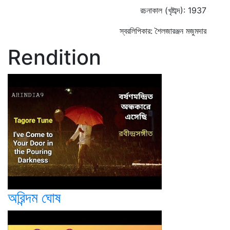
রচনাকাল (খৃষ্টাব্দ): 1937
স্বরলিপিকার: শৈলজারঞ্জন মজুমদার
Rendition
অরিন্দম ঘোষ