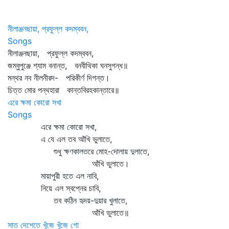
নীলাঞ্জনছায়া, প্রফুল্ল কদম্ববন,
Songs
নীলাঞ্জনছায়া, প্রফুল্ল কদম্ববন,
জম্বুপুঞ্জে শ্যাম বনান্ত, বনবীথিকা ঘনসুগন্ধ॥
মন্থর নব নীলনীরদ- পরিকীর্ণ দিগন্ত।
চিত্ত মোর পন্থহারা কান্তবিরহকান্তারে॥
এরে ক্ষমা কোরো সখা
Songs
এরে ক্ষমা কোরো সখা,
এ যে এল তব আঁখি ভুলাতে,
শুধু ক্ষণকালতরে মোহ-দোলায় দুলাতে,
আঁখি ভুলাতে।
মায়াপুরী হতে এল নাবি,
নিয়ে এল স্বপ্নের চাবি,
তব কঠিন হৃদয়-দুয়ার খুলাতে,
আঁখি ভুলাতে॥
সাত দেশেতে খুঁজে খুঁজে গো