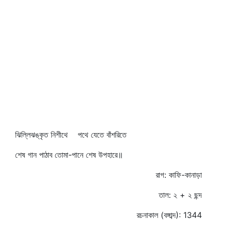
ঝিল্লিঝঙ্কৃত নিশীথে পথে যেতে বাঁশরিতে
শেষ গান পাঠাব তোমা-পানে শেষ উপহারে॥
রাগ: কাফি-কানাড়া
তাল: ২ + ২ ছন্দ
রচনাকাল (বঙ্গাব্দ): 1344