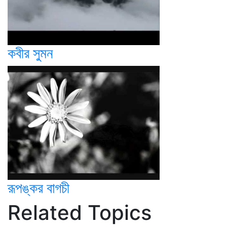
কবীর সুমন
রূপঙ্কর বাগচী
Related Topics