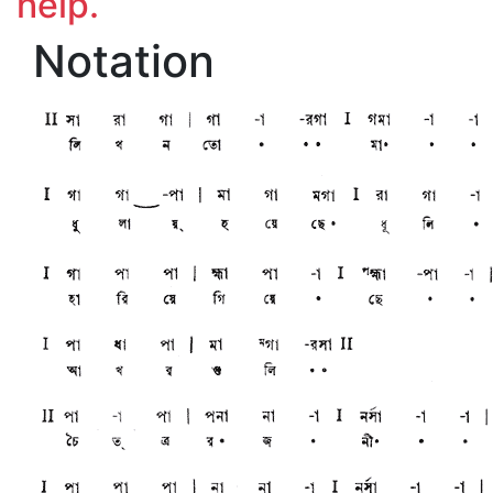
help.
Notation