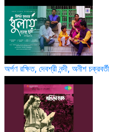
অর্পণ রক্ষিত, দেবশ্রী নন্দী, অনীশ চক্রবর্তী