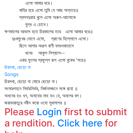
এসো আমার ঘরে।
বাহির হয়ে এসো তুমি যে আছ অন্তরে॥
স্বপনদুয়ার খুলে এসো অরুণ-আলোকে
মুগ্ধ এ চোখে।
ক্ষণকালের আভাস হতে চিরকালের তরে এসো আমার ঘরে॥
দুঃখসুখের দোলে এসো, প্রাণের হিল্লোলে এসো।
ছিলে আশার অরূপ বাণী ফাগুনবাতাসে
বনের আকুল নিশ্বাসে--
এবার ফুলের প্রফুল্ল রূপ এসো বুকের 'পরে॥
চিরসখা, ছেড়ো না
Songs
চিরসখা, ছেড়ো না মোরে ছেড়ো না।
সংসারগহনে নির্ভয়নির্ভর, নির্জনসজনে সঙ্গে রহো ॥
অধনের হও ধন, অনাথের নাথ হও হে, অবলের বল।
জরাভারাতুরে নবীন করো ওহো সুধাসাগর ॥
Please
Login
first to submit
a rendition.
Click here
for