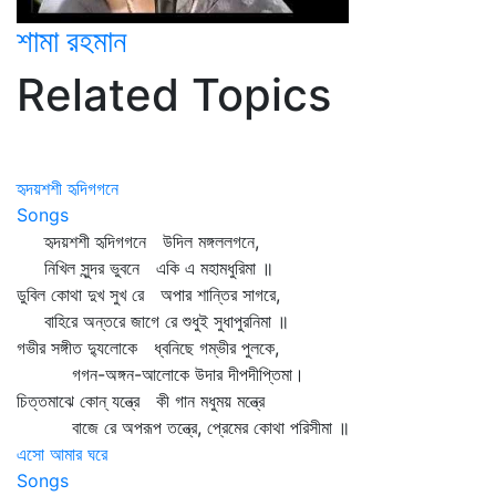
শামা রহমান
Related Topics
হৃদয়শশী হৃদিগগনে
Songs
হৃদয়শশী হৃদিগগনে উদিল মঙ্গললগনে,
নিখিল সুন্দর ভুবনে একি এ মহামধুরিমা ॥
ডুবিল কোথা দুখ সুখ রে অপার শান্তির সাগরে,
বাহিরে অন্তরে জাগে রে শুধুই সুধাপুরনিমা ॥
গভীর সঙ্গীত দ্যুলোকে ধ্বনিছে গম্ভীর পুলকে,
গগন-অঙ্গন-আলোকে উদার দীপদীপ্তিমা।
চিত্তমাঝে কোন্‌ যন্ত্রে কী গান মধুময় মন্ত্রে
বাজে রে অপরূপ তন্ত্রে, প্রেমের কোথা পরিসীমা ॥
এসো আমার ঘরে
Songs