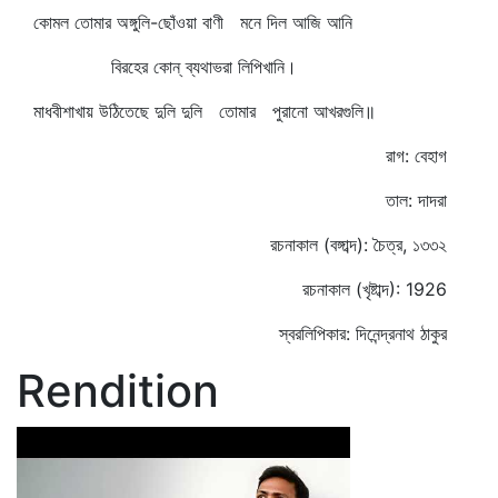
কোমল তোমার অঙ্গুলি-ছোঁওয়া বাণী মনে দিল আজি আনি
বিরহের কোন্‌ ব্যথাভরা লিপিখানি।
মাধবীশাখায় উঠিতেছে দুলি দুলি তোমার পুরানো আখরগুলি॥
রাগ: বেহাগ
তাল: দাদরা
রচনাকাল (বঙ্গাব্দ): চৈত্র, ১৩৩২
রচনাকাল (খৃষ্টাব্দ): 1926
স্বরলিপিকার: দিনেন্দ্রনাথ ঠাকুর
Rendition