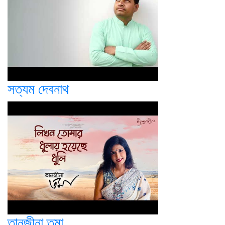
সত্যম দেবনাথ
তানজীনা তমা