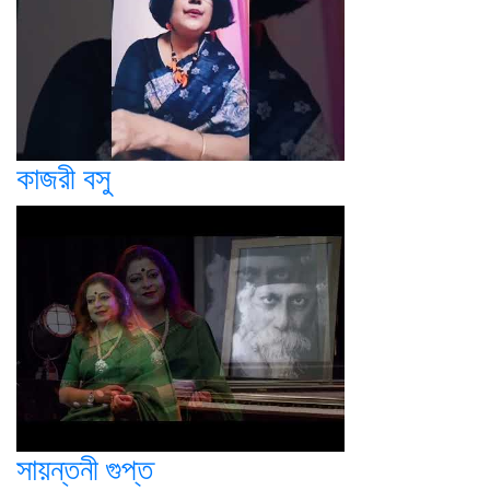
কাজরী বসু
সায়ন্তনী গুপ্ত