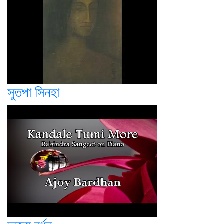
সুতপা সিনহা