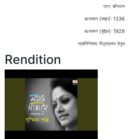
তাল: ঝাঁপতাল
রচনাকাল (বঙ্গাব্দ): 1336
রচনাকাল (খৃষ্টাব্দ): 1929
স্বরলিপিকার: দিনেন্দ্রনাথ ঠাকুর
Rendition