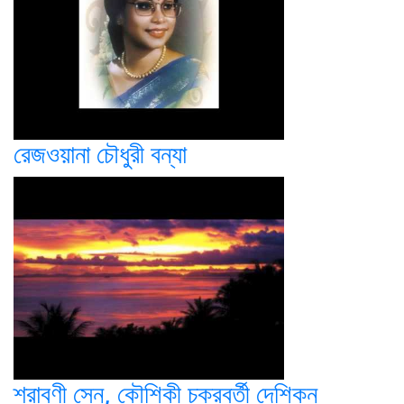
রেজওয়ানা চৌধুরী বন্যা
শ্রাবণী সেন, কৌশিকী চক্রবর্তী দেশিকন