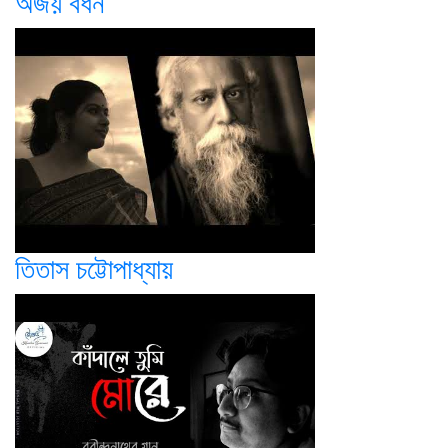
অজয় বর্ধন
তিতাস চট্টোপাধ্যায়