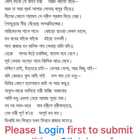
কোন্‌ দিকে যে বাইব তরী বিরাট কালো নীরে--
মরব না আর ব্যর্থ আশায় সোনার বালুর তীরে॥
নীলের কোলে শ্যামল সে দ্বীপ প্রবাল দিয়ে ঘেরা।
শৈলচূড়ায় নীড় বেঁধেছে সাগরবিহঙ্গেরা।
নারিকেলের শাখে শাখে ঝোড়ো হাওয়া কেবল ডাকে,
ঘন বনের ফাঁকে ফাঁকে বইছে নগনদী।
সাত রাজার ধন মানিক পাব সেথায় নামি যদি॥
হেরো সাগর উঠে তরঙ্গিয়া, বাতাস বহে বেগে।
সূর্য যেথায় অস্তে নামে ঝিলিক মারে মেঘে।
দক্ষিণে চাই, উত্তরে চাই-- ফেনায় ফেনা, আর কিছু নাই--
যদি কোথাও কূল নাহি পাই তল পাব তো তবু--
ভিটার কোণে হতাশমনে রবই না আর কভু॥
অকূল-মাঝে ভাসিয়ে তরী যাচ্ছি অজানায়
আমি শুধু একলা নেয়ে আমার শূন্য নায়।
নব নব পবন-ভরে যাব দ্বীপে দ্বীপান্তরে,
নেব তরী পূর্ণ ক'রে অপূর্ব ধন যত।
ভিখারি মন ফিরবে যখন ফিরবে রাজার মতো॥
Please
Login
first to submit