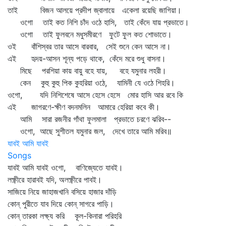
তাই বিজন আলয়ে প্রদীপ জ্বালায়ে একেলা রয়েছি জাগিয়া।
ওগো তাই কত নিশি চাঁদ ওঠে হাসি, তাই কেঁদে যায় প্রভাতে।
ওগো তাই ফুলবনে মধুসমীরণে ফুটে ফুল কত শোভাতে।
ওই বাঁশিস্বর তার আসে বারবার, সেই শুনে কেন আসে না।
এই হৃদয়-আসন শূন্য পড়ে থাকে, কেঁদে মরে শুধু বাসনা।
মিছে পরশিয়া কায় বায়ু বহে যায়, বহে যমুনার লহরী।
কেন কুহু কুহু পিক কুহরিয়া ওঠে, যামিনী যে ওঠে শিহরি।
ওগো, যদি নিশিশেষে আসে হেসে হেসে মোর হাসি আর রবে কি
এই জাগরণে-ক্ষীণ বদনমলিন আমারে হেরিয়া কবে কী।
আমি সারা রজনীর গাঁথা ফুলমালা প্রভাতে চরণে ঝরিব--
ওগো, আছে সুশীতল যমুনার জল, দেখে তারে আমি মরিব॥
যাবই আমি যাবই
Songs
যাবই আমি যাবই ওগো, বাণিজ্যেতে যাবই।
লক্ষ্ণীরে হারাবই যদি, অলক্ষ্ণীরে পাবই।
সাজিয়ে নিয়ে জাহাজখানি বসিয়ে হাজার দাঁড়ি
কোন্‌ পুরীতে যাব দিয়ে কোন্‌ সাগরে পাড়ি।
কোন্‌ তারকা লক্ষ্য করি কূল-কিনারা পরিহরি