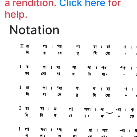
a rendition.
Click here
for
help.
Notation