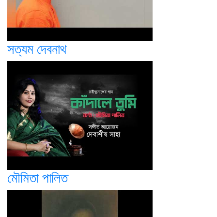
সত্যম দেবনাথ
মৌমিতা পালিত