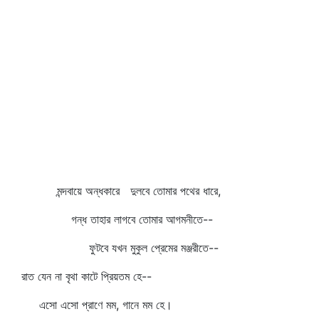
মন্দবায়ে অন্ধকারে দুলবে তোমার পথের ধারে,
গন্ধ তাহার লাগবে তোমার আগমনীতে--
ফুটবে যখন মুকুল প্রেমের মঞ্জরীতে--
রাত যেন না বৃথা কাটে প্রিয়তম হে--
এসো এসো প্রাণে মম, গানে মম হে।