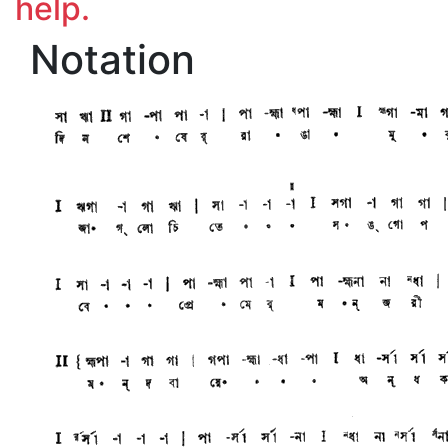
help.
Notation