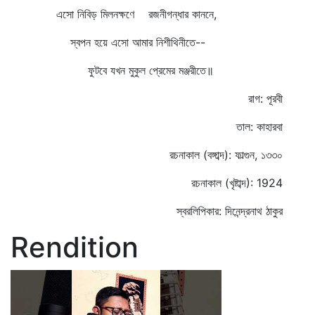
এসো নিবিড় মিলনক্ষণে রজনীগন্ধার কাননে,
স্বপন হয়ে এসো আমার নিশীথিনীতে--
ফুটবে যখন মুকুল প্রেমের মঞ্জরীতে॥
রাগ: পূরবী
তাল: কাহারবা
রচনাকাল (বঙ্গাব্দ): ফাল্গুন, ১৩৩০
রচনাকাল (খৃষ্টাব্দ): 1924
স্বরলিপিকার: দিনেন্দ্রনাথ ঠাকুর
Rendition