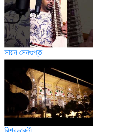
সায়ন সেনগুপ্ত
বিশ্বভারতী