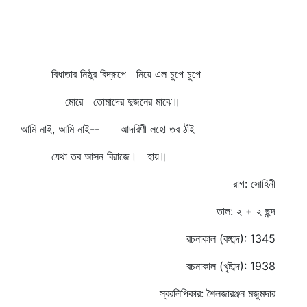
বিধাতার নিষ্ঠুর বিদ্রূপে নিয়ে এল চুপে চুপে
মোরে তোমাদের দুজনের মাঝে॥
আমি নাই, আমি নাই-- আদরিণী লহো তব ঠাঁই
যেথা তব আসন বিরাজে। হায়॥
রাগ: সোহিনী
তাল: ২ + ২ ছন্দ
রচনাকাল (বঙ্গাব্দ): 1345
রচনাকাল (খৃষ্টাব্দ): 1938
স্বরলিপিকার: শৈলজারঞ্জন মজুমদার