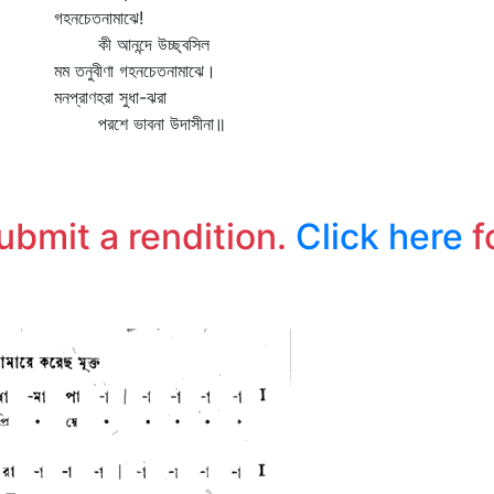
গহনচেতনামাঝে!
সপ
কী আনন্দে উচ্ছ্বসিল
ষো
মম তনুবীণা গহনচেতনামাঝে।
এক
মনপ্রাণহরা সুধা-ঝরা
ভর
পরশে ভাবনা উদাসীনা॥
সা
আজ
লক
submit a rendition.
Click here
f