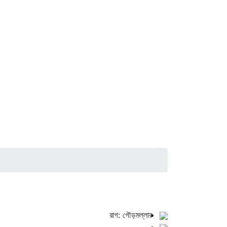
রাগ: গৌড়মল্লার