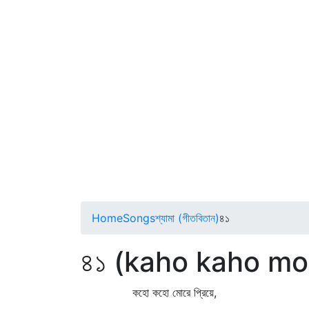
Home
Songs
শ্যামা (গীতবিতান)
৪১
৪১ (kaho kaho mo
কহো কহো মোরে প্রিয়ে,