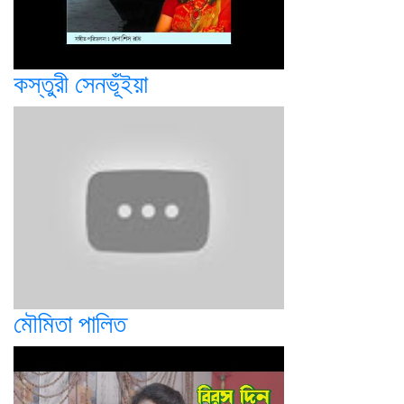
কস্তুরী সেনভূঁইয়া
মৌমিতা পালিত