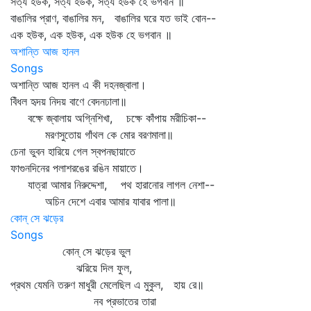
সত্য হউক, সত্য হউক, সত্য হউক হে ভগবান ॥
বাঙালির প্রাণ, বাঙালির মন, বাঙালির ঘরে যত ভাই বোন--
এক হউক, এক হউক, এক হউক হে ভগবান ॥
অশান্তি আজ হানল
Songs
অশান্তি আজ হানল এ কী দহনজ্বালা।
বিঁধল হৃদয় নিদয় বাণে বেদনঢালা॥
বক্ষে জ্বালায় অগ্নিশিখা, চক্ষে কাঁপায় মরীচিকা--
মরণসুতোয় গাঁথল কে মোর বরণমালা॥
চেনা ভুবন হারিয়ে গেল স্বপনছায়াতে
ফাগুনদিনের পলাশরঙের রঙিন মায়াতে।
যাত্রা আমার নিরুদ্দেশা, পথ হারানোর লাগল নেশা--
অচিন দেশে এবার আমার যাবার পালা॥
কোন্ সে ঝড়ের
Songs
কোন্‌ সে ঝড়ের ভুল
ঝরিয়ে দিল ফুল,
প্রথম যেমনি তরুণ মাধুরী মেলেছিল এ মুকুল, হায় রে॥
নব প্রভাতের তারা