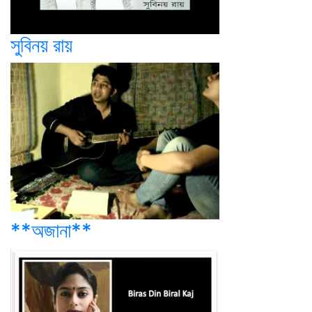
সুবিনয় রায়
**অজানা**