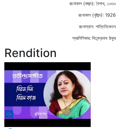
রচনাকাল (বঙ্গাব্দ): বৈশাখ, ১৩৩৩
রচনাকাল (খৃষ্টাব্দ): 1926
রচনাস্থান: শান্তিনিকেতন
স্বরলিপিকার: দিনেন্দ্রনাথ ঠাকুর
Rendition