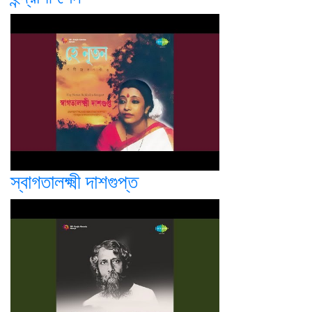
স্বাগতালক্ষ্মী দাশগুপ্ত