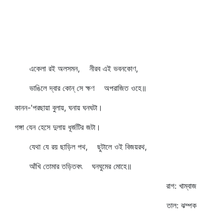
একেলা রই অলসমন, নীরব এই ভবনকোণ,
ভাঙিলে দ্বার কোন্‌ সে ক্ষণ অপরাজিত ওহে॥
কানন-'পরছায়া বুলায়, ঘনায় ঘনঘটা।
গঙ্গা যেন হেসে দুলায় ধূর্জটির জটা।
যেথা যে রয় ছাড়িল পথ, ছুটালে ওই বিজয়রথ,
আঁখি তোমার তড়িতবৎ ঘনঘুমের মোহে॥
রাগ: খাম্বাজ
তাল: ঝম্পক