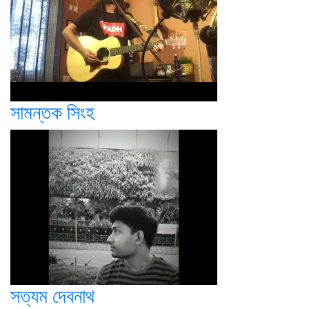
সামন্তক সিংহ
সত্যম দেবনাথ