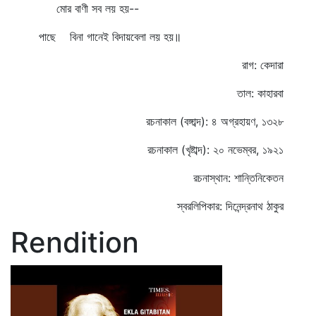
মোর বাণী সব লয় হয়--
পাছে বিনা গানেই বিদায়বেলা লয় হয়॥
রাগ: কেদারা
তাল: কাহারবা
রচনাকাল (বঙ্গাব্দ): ৪ অগ্রহায়ণ, ১৩২৮
রচনাকাল (খৃষ্টাব্দ): ২০ নভেম্বর, ১৯২১
রচনাস্থান: শান্তিনিকেতন
স্বরলিপিকার: দিনেন্দ্রনাথ ঠাকুর
Rendition