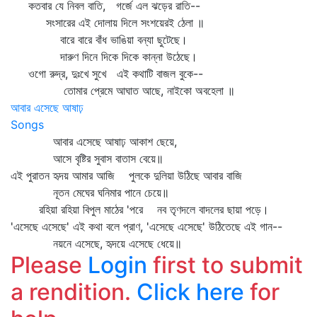
কতবার যে নিবল বাতি, গর্জে এল ঝড়ের রাতি--
সংসারের এই দোলায় দিলে সংশয়েরই ঠেলা ॥
বারে বারে বাঁধ ভাঙিয়া বন্যা ছুটেছে।
দারুণ দিনে দিকে দিকে কান্না উঠেছে।
ওগো রুদ্র, দুঃখে সুখে এই কথাটি বাজল বুকে--
তোমার প্রেমে আঘাত আছে, নাইকো অবহেলা ॥
আবার এসেছে আষাঢ়
Songs
আবার এসেছে আষাঢ় আকাশ ছেয়ে,
আসে বৃষ্টির সুবাস বাতাস বেয়ে॥
এই পুরাতন হৃদয় আমার আজি পুলকে দুলিয়া উঠিছে আবার বাজি
নূতন মেঘের ঘনিমার পানে চেয়ে॥
রহিয়া রহিয়া বিপুল মাঠের 'পরে নব তৃণদলে বাদলের ছায়া পড়ে।
'এসেছে এসেছে' এই কথা বলে প্রাণ, 'এসেছে এসেছে' উঠিতেছে এই গান--
নয়নে এসেছে, হৃদয়ে এসেছে ধেয়ে॥
Please
Login
first to submit
a rendition.
Click here
for