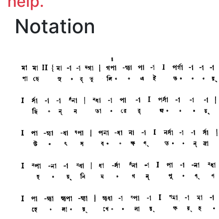
help.
Notation