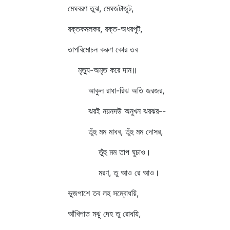
মেঘবরণ তুঝ, মেঘজটাজূট,
রক্তকমলকর, রক্ত-অধরপুট,
তাপবিমোচন করুণ কোর তব
মৃত্যু-অমৃত করে দান॥
আকুল রাধা-রিঝ অতি জরজর,
ঝরই নয়নদউ অনুখন ঝরঝর--
তুঁহু মম মাধব, তুঁহু মম দোসর,
তুঁহু মম তাপ ঘুচাও।
মরণ, তু আও রে আও।
ভুজপাশে তব লহ সম্বোধয়ি,
আঁখিপাত মঝু দেহ তু রোধয়ি,