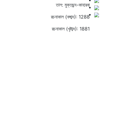
তাল: মুক্তছন্দ-কাহারবা
রচনাকাল (বঙ্গাব্দ): 1288
রচনাকাল (খৃষ্টাব্দ): 1881