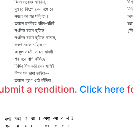
বিমল সরোবর মন্থিয়া,
দিশ
ঘুমন্ত বিহগে কেন বধে রে
নির
সঘনে খর শর সন্ধিয়া।
আত্
তরাসে চমকিয়ে হরিণ-হরিণী
দুর
স্খলিত চরণে ছুটিছে।
ধূল
স্খলিত চরণে ছুটিছে কাননে,
করুণ নয়নে চাহিছে--
আকুল সরসী, সারস-সারসী
শর-বনে পশি কাঁদিছে।
তিমির দিগ্‌ ভরি ঘোর যামিনী
বিপদ ঘন ছায়া ছাইয়া--
তরাসে প্রাণ ওঠে কাঁপিয়া।
submit a rendition.
Click here
f