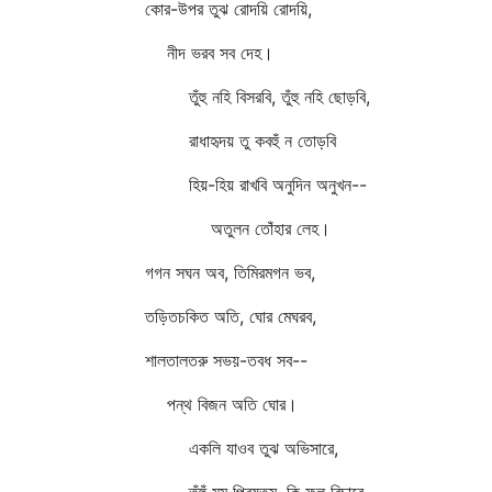
কোর-উপর তুঝ রোদয়ি রোদয়ি,
নীদ ভরব সব দেহ।
তুঁহু নহি বিসরবি, তুঁহু নহি ছোড়বি,
রাধাহৃদয় তু কবহুঁ ন তোড়বি
হিয়-হিয় রাখবি অনুদিন অনুখন--
অতুলন তোঁহার লেহ।
গগন সঘন অব, তিমিরমগন ভব,
তড়িতচকিত অতি, ঘোর মেঘরব,
শালতালতরু সভয়-তবধ সব--
পন্থ বিজন অতি ঘোর।
একলি যাওব তুঝ অভিসারে,