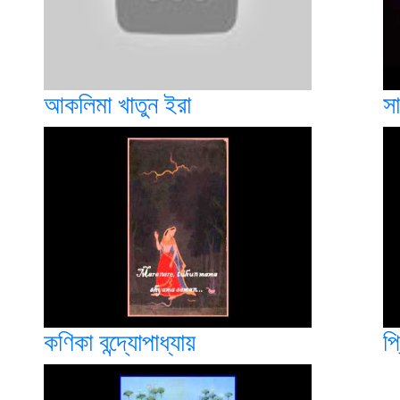
আকলিমা খাতুন ইরা
সা
কণিকা বন্দ্যোপাধ্যায়
প্