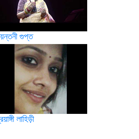
য়ন্তনী গুপ্ত
রিয়াঙ্গী লাহিড়ী