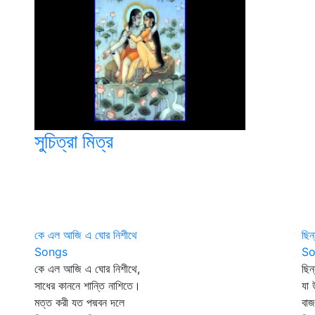
সুচিত্রা মিত্র
কে এল আজি এ ঘোর নিশীথে
ছিন
Songs
So
কে এল আজি এ ঘোর নিশীথে,
ছিন
সাধের কাননে শান্তি নাশিতে।
যা 
মত্ত করী যত পদ্মবন দলে
বাজ