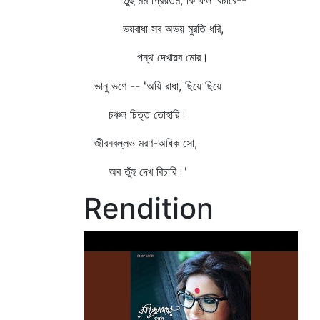
তুঁহুঁ মম প্রিয়তম, কি ফল বিচারে--
ভয়বাধা সব অভয় মুরতি ধরি,
পন্থ দেখায়ব মোর।
ভানু ভণে -- 'অয়ি রাধা, ছিয়ে ছিয়ে
চঞ্চল চিত্ত তোহারি।
জীবনবল্লভ মরণ-অধিক সো,
অব তুঁহু দেখ বিচারি।'
Rendition