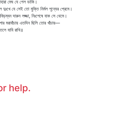
াহারা মেঘ যে গেল ডাকি।
্মল দুঃখে যে সেই তো মুক্তি নির্মল শূন্যের প্রেমে।
মবিড়ম্বন দারুন লজ্জা, নিঃশেষে যাক সে থেমে।
াশার মরাবাঁচায় এতদিন ছিলি তোর খাঁচায়—
িতলে যাবি রাখি॥
or help.