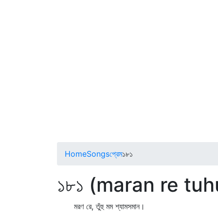
Home
Songs
প্রেম
১৮১
১৮১ (maran re tu
মরণ রে, তুঁহু মম শ্যামসমান।