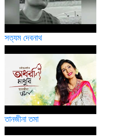
সত্যম দেবনাথ
তানজীনা তমা