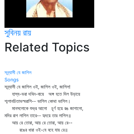
সুবিনয় রায়
Related Topics
সন্ন্যাসী যে জাগিল
Songs
সন্ন্যাসী যে জাগিল ওই, জাগিল ওই, জাগিল!
হাস্য-ভরা দখিন-বায়ে অঙ্গ হতে দিল উড়ায়ে
শ্মশানচিতাভস্মরাশি-- ভাগিল কোথা ভাগিল।
মানসলোকে শুভ্র আলো চূর্ণ হয়ে রঙ জাগালো,
মদির রাগ লাগিল তারে-- হৃদয়ে তার লাগিল॥
আয় রে তোরা, আয় রে তোরা, আয় রে--
রঙের ধারা ওই-যে বহে যায় রে॥