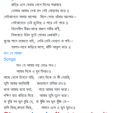
রাত্রি এসে যেথায় মেশে দিনের পারাবারে
তোমায় আমায় দেখা হল সেই মোহানার ধারে ॥
সেইখানেতে সাদায় কালোয় মিলে গেছে আঁধার আলোয়--
সেইখানেতে ঢেউ ছুটেছে এ পারে ওই পারে ॥
নিতলনীল নীরব-মাঝে বাজল গভীর বাণী,
নিকষেতে উঠল ফুটে সোনার রেখাখানি।
মুখের পানে তাকাতে যাই, দেখি-দেখি দেখতে না পাই--
স্বপন-সাথে জড়িয়ে জাগা, কাঁদি আকুল ধারে ॥
দাও হে আমার
Songs
দাও হে আমার ভয় ভেঙে দাও।
আমার দিকে ও মুখ ফিরাও॥
কাছে থেকে চিনতে নারি, কোন্‌ দিকে যে কী নেহারি,
তুমি আমার হৃদ্‌বিহারী হৃদয়পানে হাসিয়া চাও॥
বলো আমায় বলো কথা, গায়ে আমার পরশ করো।
দক্ষিণ হাত বাড়িয়ে দিয়ে আমায় তুমি তুলে ধরো।
যা বুঝি সব ভুল বুঝি হে, যা খুঁজি সব ভুল খুঁজি হে--
হাসি মিছে,কান্না মিছে, সামনে এসে এ ভুল ঘুচাও॥