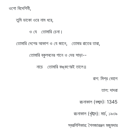
ওগো বিদেশিনী,
তুমি ডাকো ওরে নাম ধরে,
ও যে তোমারি চেনা।
তোমারি দেশের আকাশ ও যে জানে, তোমার রাতের তারা,
তোমারি বকুলবনের গানে ও দেয় সাড়া--
নাচে তোমারি কঙ্কণেরই তালে॥
রাগ: মিশ্র বেহাগ
তাল: দাদরা
রচনাকাল (বঙ্গাব্দ): 1345
রচনাকাল (খৃষ্টাব্দ): মার্চ, ১৯৩৯
স্বরলিপিকার: শৈলজারঞ্জন মজুমদার