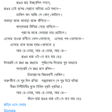
রঙের ঝড় উচ্ছ্বসিল গগনে,
রঙের ঢেউ রসের স্রোতে মাতিয়া ওঠে সঘনে--
ডাকিল বান আজি সে কোন্‌ কোটালে।
নাকাড়া বাজে কানাড়া বাজে বাঁশিতে--
কান্নাধারা মিলিয়া গেছে হাসিতে--
প্রাণের মাঝে ফোয়ারা তার ছোটালে।
এসেছে হাওয়া বাণীতে দোল-দোলানো, এসেছে পথ-ভোলানো--
এসেছে ডাক ঘরের দ্বার-খোলানো ॥
আয় রে তোরা, আয় রে তোরা, আয় রে--
রঙের ধারা ওই-যে বহে যায় রে॥
উদয়রবি যে রাঙা রঙ রাঙায়ে পূর্বাচলের দিয়েছে ঘুম ভাঙায়ে
অস্তরবি সে রাঙা রসে রসিল--
চিরপ্রাণের বিজয়বাণী ঘোষিল।
অরুণবীণা যে সুর দিল রণিয়া সন্ধ্যাকাশে সে সুর উঠে ঘনিয়া
নীরব নিশীথিনীর বুকে নিখিল ধ্বনি ধ্বনিয়া।
আয় রে তোরা, আয় রে তোরা, আয় রে--
বাঁধন-হারা রঙের ধারা ওই-যে বহে যায় রে॥
রাত্রি এসে যেথায়
Songs