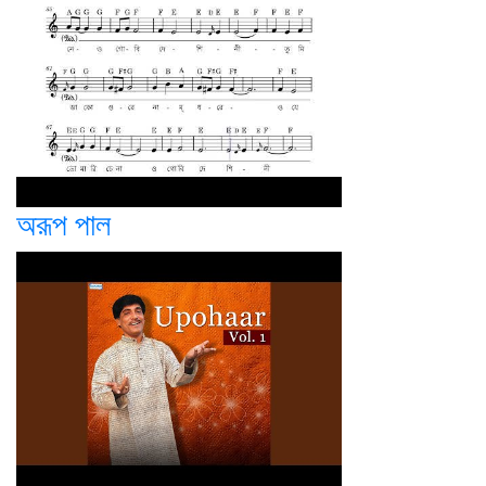
অরূপ পাল