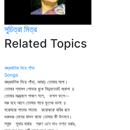
সুচিত্রা মিত্র
Related Topics
বজ্রমানিক দিয়ে গাঁথা
Songs
বজ্রমানিক দিয়ে গাঁথা, আষাঢ় তোমার মালা।
তোমার শ্যামল শোভার বুকে বিদ্যুতেরই জ্বালা ॥
তোমার মন্ত্রবলে পাষাণ গলে, ফসল ফলে--
মরু বহে আনে তোমার পায়ে ফুলের ডালা ॥
মরোমরো পাতায় পাতায় ঝরোঝরো বারির রবে
গুরুগুরু মেঘের মাদল বাজে তোমার কী উৎসবে।
সবুজ সুধার ধারায় প্রাণ এনে দাও তপ্ত ধরায়,