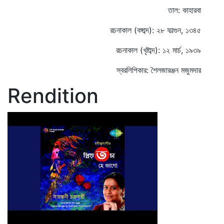
তাল: কাহারবা
রচনাকাল (বঙ্গাব্দ): ২৮ ফাল্গুন, ১৩৪৫
রচনাকাল (খৃষ্টাব্দ): ১২ মার্চ, ১৯৩৯
স্বরলিপিকার: শৈলজারঞ্জন মজুমদার
Rendition