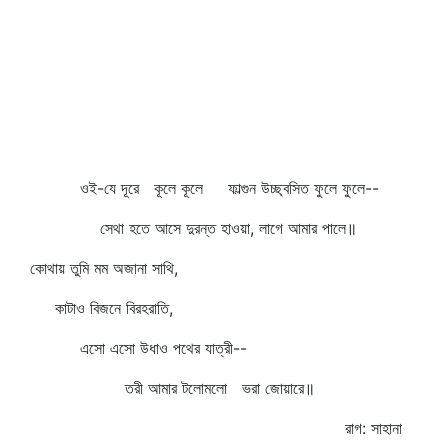
ওই-যে দূরে কূলে কূলে ফাল্গুন উচ্ছ্বসিত ফুলে ফুলে--
সেথা হতে আসে দুরন্ত হাওয়া, লাগে আমার পালে॥
কোথায় তুমি মম অজানা সাথি,
কাটাও বিজনে বিরহরাতি,
এসো এসো উধাও পথের যাত্রী--
তরী আমার টলোমলো ভরা জোয়ারে॥
রাগ: সাহানা