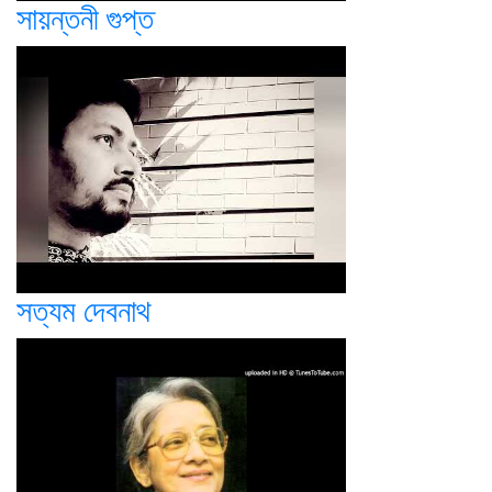
সায়ন্তনী গুপ্ত
সত্যম দেবনাথ