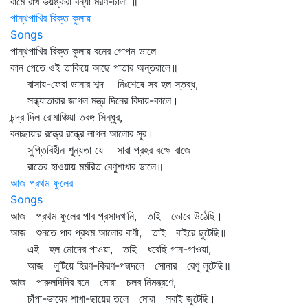
বামে রাখ ভয়ঙ্করী বন্যা মরণ-ঢালা ॥
পান্থপাখির রিক্ত কুলায়
Songs
পান্থপাখির রিক্ত কুলায় বনের গোপন ডালে
কান পেতে ওই তাকিয়ে আছে পাতার অন্তরালে॥
বাসায়-ফেরা ডানার শব্দ নিঃশেষে সব হল স্তব্ধ,
সন্ধ্যাতারার জাগল মন্ত্র দিনের বিদায়-কালে।
চন্দ্র দিল রোমাঞ্চিয়া তরঙ্গ সিন্ধুর,
বনচ্ছায়ার রন্ধ্রে রন্ধ্রে লাগল আলোর সুর।
সুপ্তিবিহীন শূন্যতা যে সারা প্রহর বক্ষে বাজে
রাতের হাওয়ায় মর্মরিত বেণুশাখার ডালে॥
আজ প্রথম ফুলের
Songs
আজ প্রথম ফুলের পাব প্রসাদখানি, তাই ভোরে উঠেছি।
আজ শুনতে পাব প্রথম আলোর বাণী, তাই বাইরে ছুটেছি॥
এই হল মোদের পাওয়া, তাই ধরেছি গান-গাওয়া,
আজ লুটিয়ে হিরণ-কিরণ-পদ্মদলে সোনার রেণু লুটেছি॥
আজ পারুলদিদির বনে মোরা চলব নিমন্ত্রণে,
চাঁপা-ভায়ের শাখা-ছায়ের তলে মোরা সবাই জুটেছি।