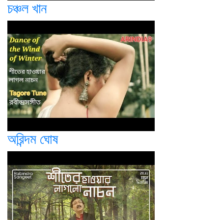
চঞ্চল খান
অরিন্দম ঘোষ