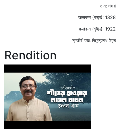
তাল: দাদরা
রচনাকাল (বঙ্গাব্দ): 1328
রচনাকাল (খৃষ্টাব্দ): 1922
স্বরলিপিকার: দিনেন্দ্রনাথ ঠাকুর
Rendition