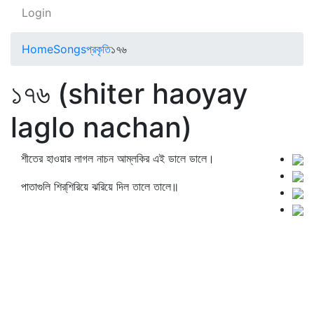
Login
Home
Songs
প্রকৃতি
১৭৬
১৭৬ (shiter haoyay
laglo nachan)
শীতের হাওয়ার লাগল নাচন আম্‌লকির এই ডালে ডালে।
পাতাগুলি শির্‌শিরিয়ে ঝরিয়ে দিল তালে তালে॥