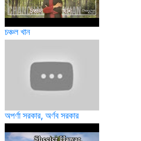
চঞ্চল খান
অপর্ণা সরকার, অর্ণব সরকার