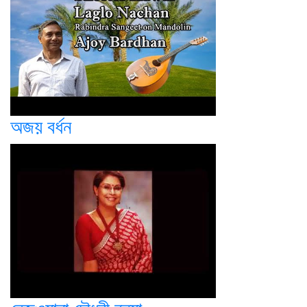
অজয় বর্ধন