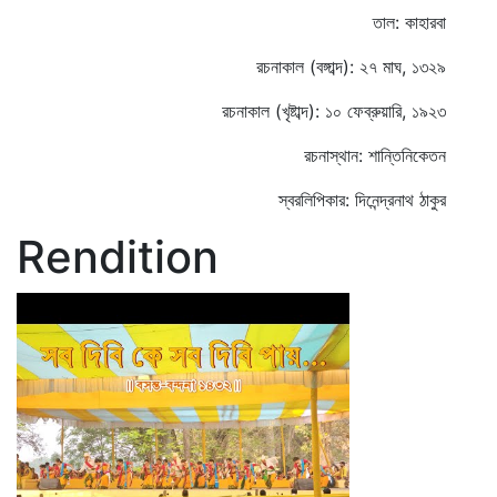
তাল: কাহারবা
রচনাকাল (বঙ্গাব্দ): ২৭ মাঘ, ১৩২৯
রচনাকাল (খৃষ্টাব্দ): ১০ ফেব্রুয়ারি, ১৯২৩
রচনাস্থান: শান্তিনিকেতন
স্বরলিপিকার: দিনেন্দ্রনাথ ঠাকুর
Rendition