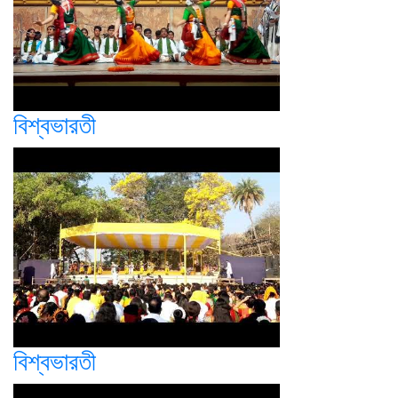
বিশ্বভারতী
বিশ্বভারতী