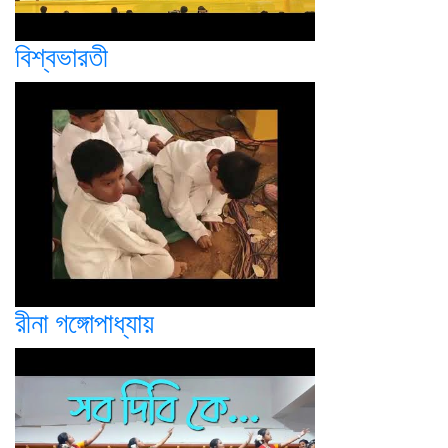
বিশ্বভারতী
রীনা গঙ্গোপাধ্যায়