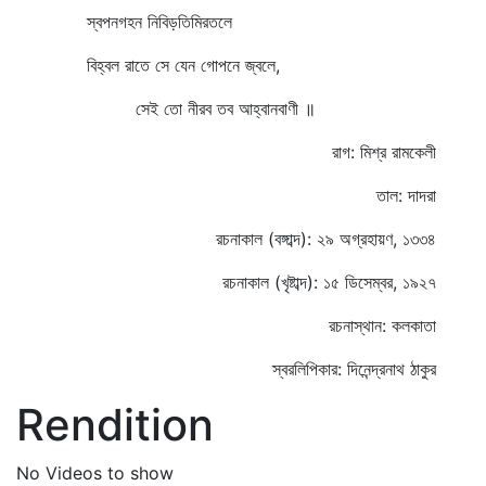
স্বপনগহন নিবিড়তিমিরতলে
বিহ্বল রাতে সে যেন গোপনে জ্বলে,
সেই তো নীরব তব আহ্বানবাণী ॥
রাগ: মিশ্র রামকেলী
তাল: দাদরা
রচনাকাল (বঙ্গাব্দ): ২৯ অগ্রহায়ণ, ১৩৩৪
রচনাকাল (খৃষ্টাব্দ): ১৫ ডিসেম্বর, ১৯২৭
রচনাস্থান: কলকাতা
স্বরলিপিকার: দিনেন্দ্রনাথ ঠাকুর
Rendition
No Videos to show