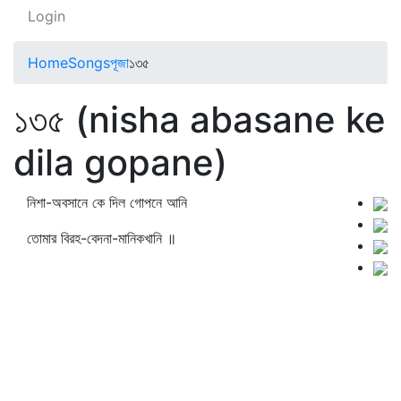
Login
Home
Songs
পূজা
১৩৫
১৩৫ (nisha abasane ke
dila gopane)
নিশা-অবসানে কে দিল গোপনে আনি
তোমার বিরহ-বেদনা-মানিকখানি ॥