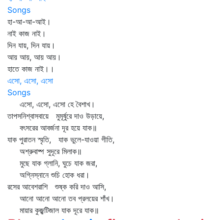
Songs
হা-আ-আ-আই।
নাই কাজ নাই।
দিন যায়, দিন যায়।
আয় আয়, আয় আয়।
হাতে কাজ নাই।।
এসো, এসো, এসো
Songs
এসো, এসো, এসো হে বৈশাখ।
তাপসনিশ্বাসবায়ে মুমূর্ষুরে দাও উড়ায়ে,
বৎসরের আবর্জনা দূর হয়ে যাক॥
যাক পুরাতন স্মৃতি, যাক ভুলে-যাওয়া গীতি,
অশ্রুবাষ্প সুদূরে মিলাক॥
মুছে যাক গ্লানি, ঘুচে যাক জরা,
অগ্নিস্নানে শুচি হোক ধরা।
রসের আবেশরাশি শুষ্ক করি দাও আসি,
আনো আনো আনো তব প্রলয়ের শাঁখ।
মায়ার কুজ্ঝটিজাল যাক দূরে যাক॥