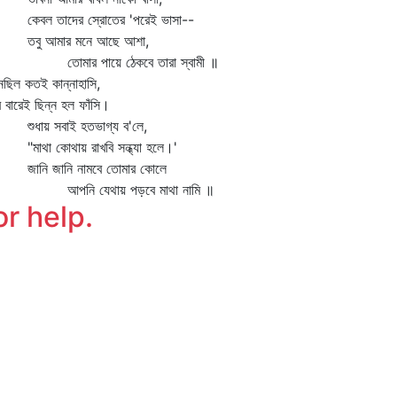
বল তাদের স্রোতের 'পরেই ভাসা--
ু আমার মনে আছে আশা,
মার পায়ে ঠেকবে তারা স্বামী ॥
েছিল কতই কান্নাহাসি,
ে বারেই ছিন্ন হল ফাঁসি।
ধায় সবাই হতভাগ্য ব'লে,
াথা কোথায় রাখবি সন্ধ্যা হলে।'
নি জানি নামবে তোমার কোলে
পনি যেথায় পড়বে মাথা নামি ॥
or help.