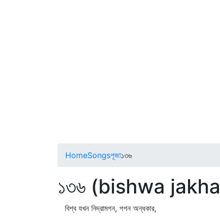
Home
Songs
পূজা
১৩৬
১৩৬ (bishwa jakh
বিশ্ব যখন নিদ্রামগন, গগন অন্ধকার,