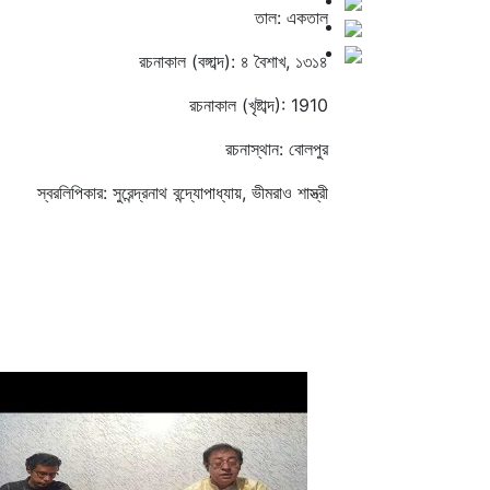
তাল: একতাল
রচনাকাল (বঙ্গাব্দ): ৪ বৈশাখ, ১৩১৪
রচনাকাল (খৃষ্টাব্দ): 1910
রচনাস্থান: বোলপুর
স্বরলিপিকার: সুরেন্দ্রনাথ বন্দ্যোপাধ্যায়, ভীমরাও শাস্ত্রী