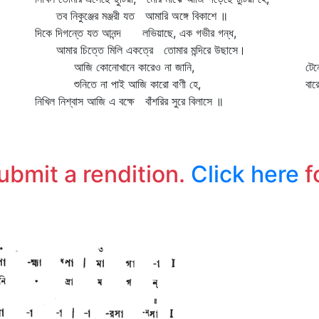
তব নিকুঞ্জের মঞ্জরী যত আমারি অঙ্গে বিকাশে ॥
কে
দিকে দিগন্তে যত আনন্দ লভিয়াছে, এক গভীর গন্ধ,
তব
আমার চিত্তে মিলি একত্রে তোমার মন্দিরে উছাসে।
তো
আজি কোনোখানে কারেও না জানি,
টেন
শুনিতে না পাই আজি কারো বাণী হে,
বার
নিখিল নিশ্বাস আজি এ বক্ষে বাঁশরির সুরে বিলাসে ॥
শু
"ম
জা
আ
submit a rendition.
Click here
f