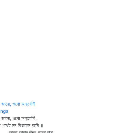
ি জানো, ওগো অন্তর্যামী
ngs
ি জানো, ওগো অন্তর্যামী,
ে পথেই মন ফিরালেম আমি ॥
বনা আমার বাঁধল নাকো বাসা,