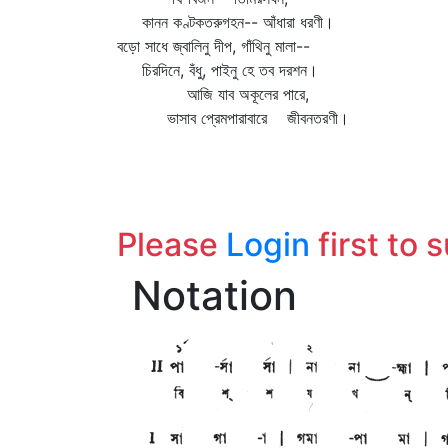
কানন কণ্টকতরুগহন-- আঁধারা ধরণী।
বড়ো সাধে জ্বালিনু দীপ, গাঁথিনু মালা--
চিরদিনে, বঁধু, পাইনু হে তব দরশন।
আজি যাব অকূলের পারে,
ভাসাব প্রেমপারাবারে জীবনতরণী।
Please
Login
first to 
Notation