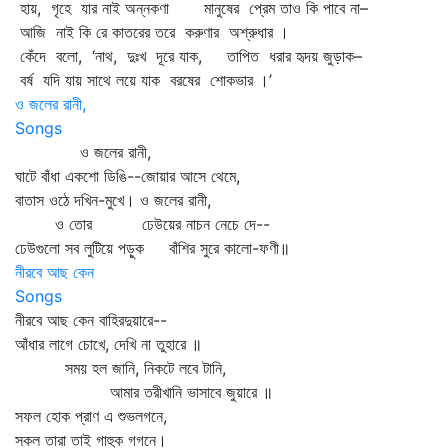
হায়, গৃহে যার নাই অন্নকণা মানুষের প্রেম তাও কি পাবে না–
আজি নাই কি রে কাতরের তরে করুণার অশ্রুধার ।
কেঁদে বলো, ‘নাথ, দুঃখ দূরে যাক, তাপিত ধরার হৃদয় জুড়াক–
বর্ষ যদি যায় সাথে লয়ে যাক বরষের শোকভার ।’
ও জলের রানী,
Songs
ও জলের রানী,
ঘাটে বাঁধা একশো ডিঙি--জোয়ার আসে থেমে,
বাতাস ওঠে দখিন-মুখে। ও জলের রানী,
ও তোর ঢেউয়ের নাচন নেচে দে--
ঢেউগুলো সব লুটিয়ে পড়ুক বাঁশির সুরে কালো-ফণী॥
নীরবে আছ কেন
Songs
নীরবে আছ কেন বাহিরদুয়ারে--
আঁধার লাগে চোখে, দেখি না তুহারে ॥
সময় হল জানি, নিকটে লবে টানি,
আমার তরীখানি ভাসাবে জুয়ারে ॥
সফল হোক প্রাণ এ শুভলগনে,
সকল তারা তাই গাহুক গগনে।