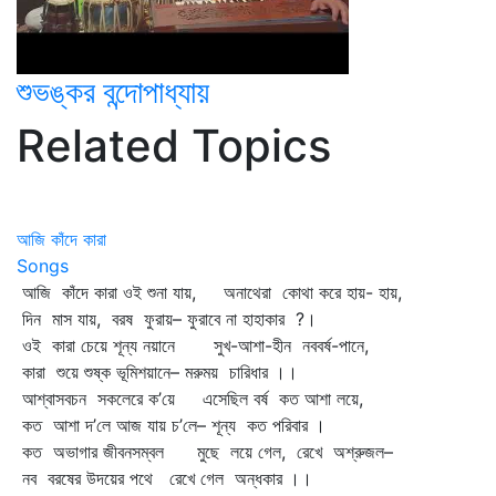
শুভঙ্কর বন্দোপাধ্যায়
Related Topics
আজি কাঁদে কারা
Songs
আজি কাঁদে কারা ওই শুনা যায়, অনাথেরা কোথা করে হায়- হায়,
দিন মাস যায়, বরষ ফুরায়– ফুরাবে না হাহাকার ?।
ওই কারা চেয়ে শূন্য নয়ানে সুখ-আশা-হীন নববর্ষ-পানে,
কারা শুয়ে শুষ্ক ভূমিশয়ানে– মরুময় চারিধার ।।
আশ্বাসবচন সকলেরে ক’য়ে এসেছিল বর্ষ কত আশা লয়ে,
কত আশা দ’লে আজ যায় চ’লে– শূন্য কত পরিবার ।
কত অভাগার জীবনসম্বল মুছে লয়ে গেল, রেখে অশ্রুজল–
নব বরষের উদয়ের পথে রেখে গেল অন্ধকার ।।