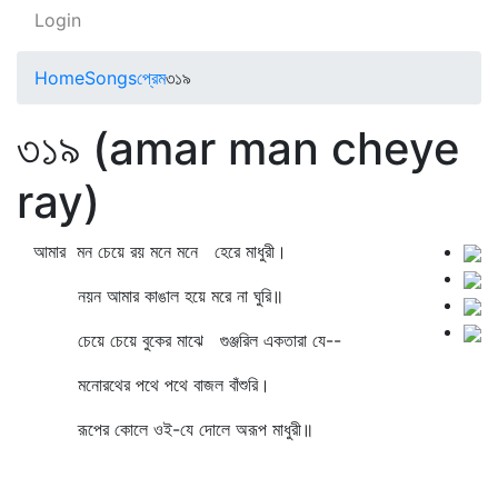
Login
Home
Songs
প্রেম
৩১৯
৩১৯ (amar man cheye
ray)
আমার মন চেয়ে রয় মনে মনে হেরে মাধুরী।
নয়ন আমার কাঙাল হয়ে মরে না ঘুরি॥
চেয়ে চেয়ে বুকের মাঝে গুঞ্জরিল একতারা যে--
মনোরথের পথে পথে বাজল বাঁশুরি।
রূপের কোলে ওই-যে দোলে অরূপ মাধুরী॥