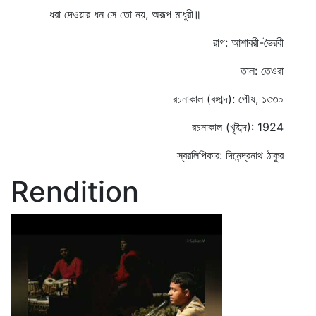
ধরা দেওয়ার ধন সে তো নয়, অরূপ মাধুরী॥
রাগ: আশাবরী-ভৈরবী
তাল: তেওরা
রচনাকাল (বঙ্গাব্দ): পৌষ, ১৩৩০
রচনাকাল (খৃষ্টাব্দ): 1924
স্বরলিপিকার: দিনেন্দ্রনাথ ঠাকুর
Rendition