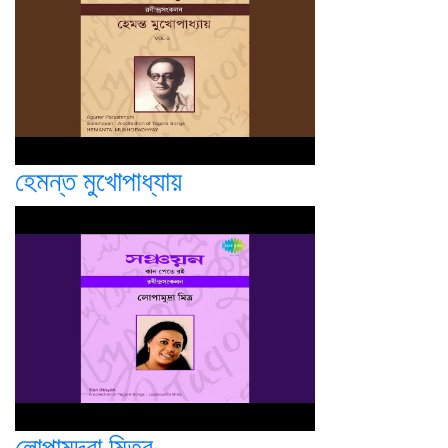
হেমন্ত মুখোপাধ্যায়
লোপামুদ্রা মিত্র