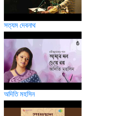
সত্যম দেবনাথ
অদিতি মহসিন