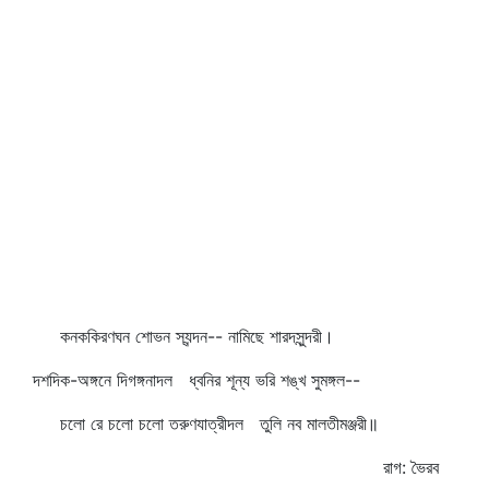
কনককিরণঘন শোভন স্যন্দন-- নামিছে শারদসুন্দরী।
দশদিক-অঙ্গনে দিগঙ্গনাদল ধ্বনির শূন্য ভরি শঙ্খ সুমঙ্গল--
চলো রে চলো চলো তরুণযাত্রীদল তুলি নব মালতীমঞ্জরী॥
রাগ: ভৈরব