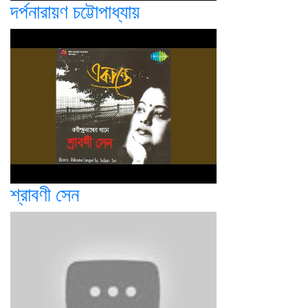
দর্পনারায়ণ চট্টোপাধ্যায়
শ্রাবণী সেন