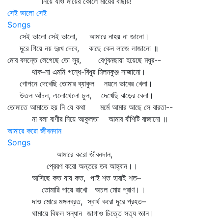
নিয়ে যাও মায়ের কোলে মায়ের বাছায়!
সেই ভালো সেই
Songs
সেই ভালো সেই ভালো, আমারে নাহয় না জানো।
দূরে গিয়ে নয় দুঃখ দেবে, কাছে কেন লাজে লাজানো ॥
মোর বসন্তে লেগেছে তো সুর, বেণুবনছায়া হয়েছে মধুর--
থাক-না এমনি গন্ধে-বিধুর মিলনকুঞ্জ সাজানো।
গোপনে দেখেছি তোমার ব্যাকুল নয়নে ভাবের খেলা।
উতল আঁচল, এলোথেলো চুল, দেখেছি ঝড়ের বেলা।
তোমাতে আমাতে হয় নি যে কথা মর্মে আমার আছে সে বারতা--
না বলা বাণীর নিয়ে আকুলতা আমার বাঁশিটি বাজানো ॥
আমারে করো জীবনদান
Songs
আমারে করো জীবনদান,
প্রেরণ করো অন্তরে তব আহ্বান।।
আসিছে কত যায় কত, পাই শত হারাই শত–
তোমারি পায়ে রাখো অচল মোর প্রাণ।।
দাও মোরে মঙ্গলব্রত, স্বার্থ করো দূরে প্রহত–
থামায়ে বিফল সন্ধান জাগাও চিত্তে সত্য জ্ঞান।