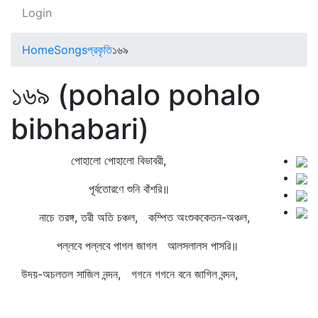
Login
Home
Songs
প্রকৃতি
১৬৯
১৬৯ (pohalo pohalo
bibhabari)
পোহালো পোহালো বিভাবরী,
পূর্বতোরণে শুনি বাঁশরি॥
নাচে তরঙ্গ, তরী অতি চঞ্চল, কম্পিত অংশুককেতন-অঞ্চল,
পল্লবে পল্লবে পাগল জাগল আলসলালস পাসরি॥
উদয়-অচলতল সাজিল নন্দন, গগনে গগনে বনে জাগিল বন্দন,