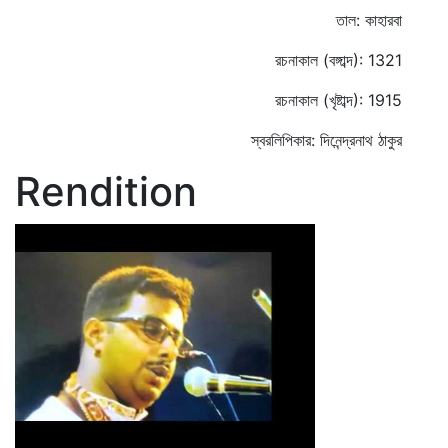
তাল: কাহারবা
রচনাকাল (বঙ্গাব্দ): 1321
রচনাকাল (খৃষ্টাব্দ): 1915
স্বরলিপিকার: দিনেন্দ্রনাথ ঠাকুর
Rendition