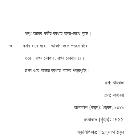
গন্ধ আমার গভীর ব্যথায় হৃদয়-মাঝে লুটে॥
ও কখন যাবে সরে, আকাশ হতে পড়বে ঝরে।
ওরে রাখব কোথায়, রাখব কোথায় রে।
রাখব ওরে আমার ব্যথায় গানের পত্রপুটে॥
রাগ: খাম্বাজ
তাল: কাহারবা
রচনাকাল (বঙ্গাব্দ): জ্যৈষ্ঠ, ১৩২৯
রচনাকাল (খৃষ্টাব্দ): 1922
স্বরলিপিকার: দিনেন্দ্রনাথ ঠাকুর