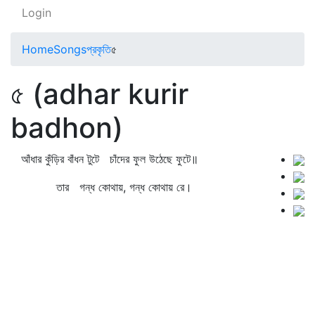
Login
Home
Songs
প্রকৃতি
৫
৫ (adhar kurir
badhon)
আঁধার কুঁড়ির বাঁধন টুটে চাঁদের ফুল উঠেছে ফুটে॥
তার গন্ধ কোথায়, গন্ধ কোথায় রে।