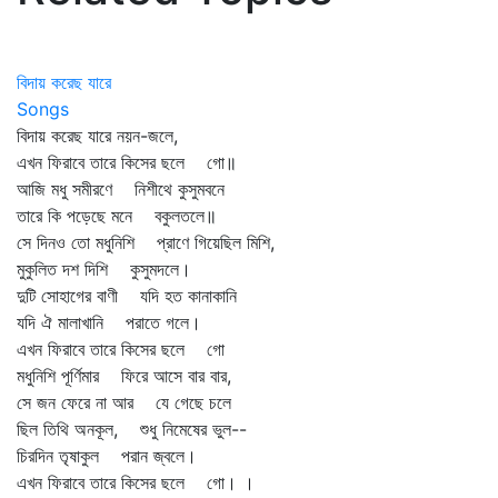
বিদায় করেছ যারে
Songs
বিদায় করেছ যারে নয়ন-জলে,
এখন ফিরাবে তারে কিসের ছলে গো॥
আজি মধু সমীরণে নিশীথে কুসুমবনে
তারে কি পড়েছে মনে বকুলতলে॥
সে দিনও তো মধুনিশি প্রাণে গিয়েছিল মিশি,
মুকুলিত দশ দিশি কুসুমদলে।
দুটি সোহাগের বাণী যদি হত কানাকানি
যদি ঐ মালাখানি পরাতে গলে।
এখন ফিরাবে তারে কিসের ছলে গো
মধুনিশি পূর্ণিমার ফিরে আসে বার বার,
সে জন ফেরে না আর যে গেছে চলে
ছিল তিথি অনকূল, শুধু নিমেষের ভুল--
চিরদিন তৃষাকুল পরান জ্বলে।
এখন ফিরাবে তারে কিসের ছলে গো। ।