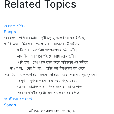
Related Topics
যে কেবল পালিয়ে
Songs
যে কেবল পালিয়ে বেড়ায়, দৃষ্টি এড়ায়, ডাক দিয়ে যায় ইঙ্গিতে,
সে কি আজ দিল ধরা গন্ধে-ভরা বসন্তের এই সঙ্গীতে॥
ও কি তার উত্তরীয় অশোকশাখায় উঠল দুলি।
আজ কি পলাশবনে ওই সে বুলায় রঙের তুলি।
ও কি তার চরণ পড়ে তালে তালে মল্লিকার ওই ভঙ্গীতে॥
না গো না, দেয় নি ধরা, হাসির ভরা দীর্ঘশ্বাসে যায় ভেসে।
মিছে এই হেলা-দোলায় মনকে ভোলায়, ঢেউ দিয়ে যায় স্বপ্নে সে।
সে বুঝি লুকিয়ে আসে বিচ্ছেদেরই রিক্ত রাতে,
নয়নের আড়ালে তার নিত্য-জাগার আসন পাতে--
ধেয়ানের বর্ণছটায় ব্যথার রঙে মনকে সে রয় রঙ্গিতে॥
নব-জীবনের যাত্রাপথে
Songs
নবজীবনের যাত্রাপথে দাও দাও এই বর