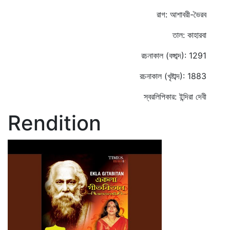
রাগ: আশাবরী-ভৈরব
তাল: কাহারবা
রচনাকাল (বঙ্গাব্দ): 1291
রচনাকাল (খৃষ্টাব্দ): 1883
স্বরলিপিকার: ইন্দিরা দেবী
Rendition