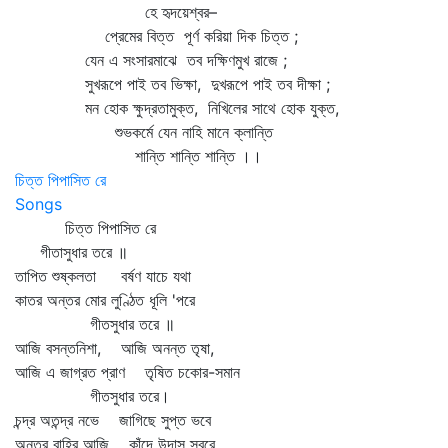
হে হৃদয়েশ্বর–
প্রেমের বিত্ত পূর্ণ করিয়া দিক চিত্ত ;
যেন এ সংসারমাঝে তব দক্ষিণমুখ রাজে ;
সুখরূপে পাই তব ভিক্ষা, দুখরূপে পাই তব দীক্ষা ;
মন হোক ক্ষুদ্রতামুক্ত, নিখিলের সাথে হোক যুক্ত,
শুভকর্মে যেন নাহি মানে ক্লান্তি
শান্তি শান্তি শান্তি ।।
চিত্ত পিপাসিত রে
Songs
চিত্ত পিপাসিত রে
গীতাসুধার তরে ॥
তাপিত শুষ্কলতা বর্ষণ যাচে যথা
কাতর অন্তর মোর লুণ্ঠিত ধূলি 'পরে
গীতসুধার তরে ॥
আজি বসন্তনিশা, আজি অনন্ত তৃষা,
আজি এ জাগ্রত প্রাণ তৃষিত চকোর-সমান
গীতসুধার তরে।
চন্দ্র অতন্দ্র নভে জাগিছে সুপ্ত ভবে
অন্তর বাহির আজি কাঁদে উদাস স্বরে