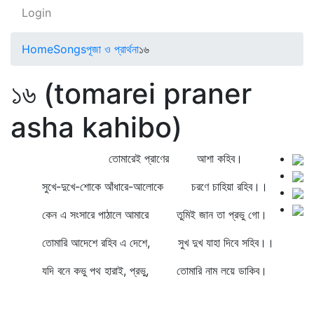
Login
Home
Songs
পূজা ও প্রার্থনা
১৬
১৬ (tomarei praner
asha kahibo)
তোমারেই প্রাণের আশা কহিব।
সুখে-দুখে-শোকে আঁধারে-আলোকে চরণে চাহিয়া রহিব।।
কেন এ সংসারে পাঠালে আমারে তুমিই জান তা প্রভু গো।
তোমারি আদেশে রহিব এ দেশে, সুখ দুখ যাহা দিবে সহিব।।
যদি বনে কভু পথ হারাই, প্রভু, তোমারি নাম লয়ে ডাকিব।