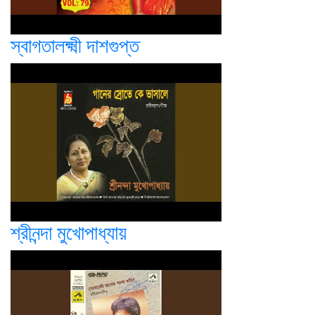
স্বাগতালক্ষ্মী দাশগুপ্ত
শ্রীনন্দা মুখোপাধ্যায়