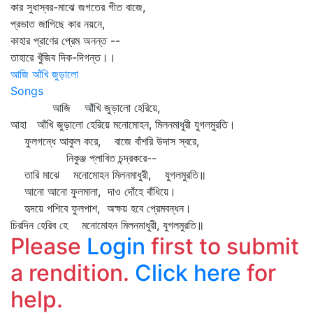
কার সুধাস্বর-মাঝে জগতের গীত বাজে,
প্রভাত জাগিছে কার নয়নে,
কাহার প্রাণের প্রেম অনন্ত --
তাহারে খুঁজিব দিক-দিগন্ত।।
আজি আঁখি জুড়ালো
Songs
আজি আঁখি জুড়ালো হেরিয়ে,
আহা আঁখি জুড়ালো হেরিয়ে মনোমোহন, মিলনমাধুরী যুগলমুরতি।
ফুলগন্ধে আকুল করে, বাজে বাঁশরি উদাস স্বরে,
নিকুঞ্জ প্লাবিত চন্দ্রকরে--
তারি মাঝে মনোমোহন মিলনমাধুরী, যুগলমুরতি॥
আনো আনো ফুলমালা, দাও দোঁহে বাঁধিয়ে।
হৃদয়ে পশিবে ফুলপাশ, অক্ষয় হবে প্রেমবন্ধন।
চিরদিন হেরিব হে মনোমোহন মিলনমাধুরী, যুগলমুরতি॥
Please
Login
first to submit
a rendition.
Click here
for
help.