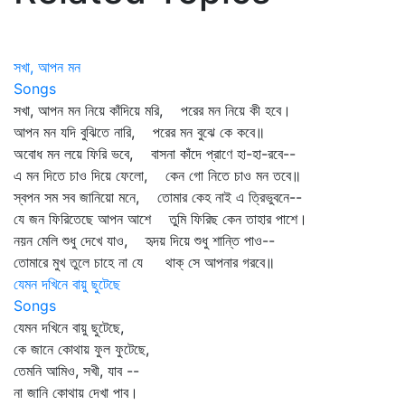
সখা, আপন মন
Songs
সখা, আপন মন নিয়ে কাঁদিয়ে মরি, পরের মন নিয়ে কী হবে।
আপন মন যদি বুঝিতে নারি, পরের মন বুঝে কে কবে॥
অবোধ মন লয়ে ফিরি ভবে, বাসনা কাঁদে প্রাণে হা-হা-রবে--
এ মন দিতে চাও দিয়ে ফেলো, কেন গো নিতে চাও মন তবে॥
স্বপন সম সব জানিয়ো মনে, তোমার কেহ নাই এ ত্রিভুবনে--
যে জন ফিরিতেছে আপন আশে তুমি ফিরিছ কেন তাহার পাশে।
নয়ন মেলি শুধু দেখে যাও, হৃদয় দিয়ে শুধু শান্তি পাও--
তোমারে মুখ তুলে চাহে না যে থাক্‌ সে আপনার গরবে॥
যেমন দখিনে বায়ু ছুটেছে
Songs
যেমন দখিনে বায়ু ছুটেছে,
কে জানে কোথায় ফুল ফুটেছে,
তেমনি আমিও, সখী, যাব --
না জানি কোথায় দেখা পাব।