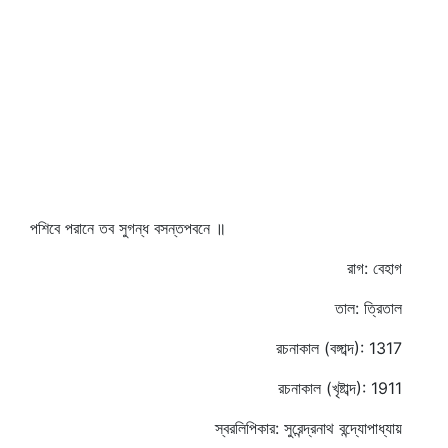
পশিবে পরানে তব সুগন্ধ বসন্তপবনে ॥
রাগ: বেহাগ
তাল: ত্রিতাল
রচনাকাল (বঙ্গাব্দ): 1317
রচনাকাল (খৃষ্টাব্দ): 1911
স্বরলিপিকার: সুরেন্দ্রনাথ বন্দ্যোপাধ্যায়