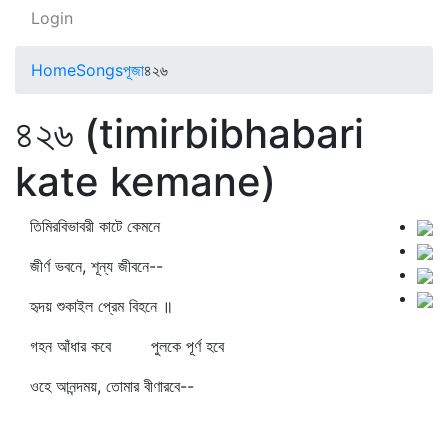
Login
Home
Songs
পূজা
৪২৬
৪২৬ (timirbibhabari
kate kemane)
তিমিরবিভাবরী কাটে কেমনে
জীর্ণ ভবনে, শূন্য জীবনে--
হৃদয় শুকাইল প্রেম বিহনে ॥
গহন আঁধার কবে পুলকে পূর্ণ হবে
ওহে আনন্দময়, তোমার বীণারবে--