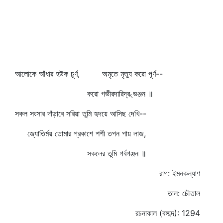
আলোকে আঁধার হউক চূর্ণ, অমৃতে মৃত্যু করো পূর্ণ--
করো গভীরদারিদ্র৻ভঞ্জন ॥
সকল সংসার দাঁড়াবে সরিয়া তুমি হৃদয়ে আসিছ দেখি--
জ্যোতির্ময় তোমার প্রকাশে শশী তপন পায় লাজ,
সকলের তুমি গর্বগঞ্জন ॥
রাগ: ইমনকল্যাণ
তাল: চৌতাল
রচনাকাল (বঙ্গাব্দ): 1294