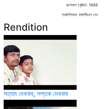
রচনাকাল (খৃষ্টাব্দ): 1888
স্বরলিপিকার: কাঙ্গালীচরণ সেন
Rendition
সত্যম দেবনাথ, সপ্তক দেবনাথ