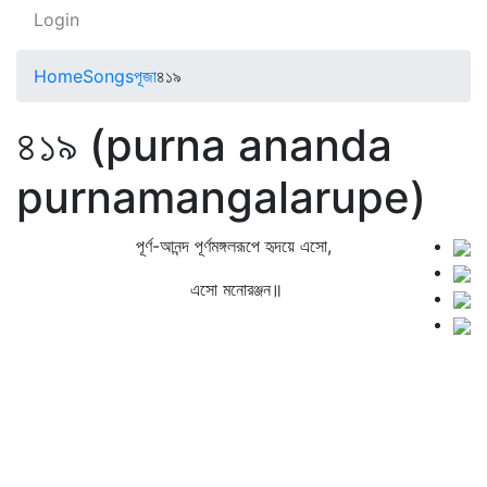
Login
Home
Songs
পূজা
৪১৯
৪১৯ (purna ananda
purnamangalarupe)
পূর্ণ-আনন্দ পূর্ণমঙ্গলরূপে হৃদয়ে এসো,
এসো মনোরঞ্জন॥