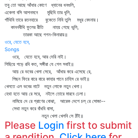
তবু তো আছে আঁধার কোণে ধ্যানের ধনগুলি,
একেলা বসি আপনমনে মুছিবি তার ধূলি,
গাঁথিবি তারে রতনহারে বুকেতে নিবি তুলি মধুর বেদনায়।
কাননবীথি ফুলের রীতি নাহয় গেছে ভুলি,
তারকা আছে গগন-কিনারায়॥
ওরে, যেতে হবে,
Songs
ওরে, যেতে হবে, আর দেরি নাই।
পিছিয়ে পড়ে রবি কত, সঙ্গীরা যে গেল সবাই॥
আয় রে ভবের খেলা সেরে, আঁধার করে এসেছে রে,
পিছন ফিরে বারে বারে কাহার পানে চাহিস রে ভাই॥
খেলতে এল ভবের নাটে নতুন লোকে নতুন খেলা।
হেথা হতে আয় রে সরে, নইলে তোরে মারবে ঢেলা।
নামিয়ে দে রে প্রাণের বোঝা, আরেক দেশে চল্‌ রে সোজা--
সেথা নতুন করে বাঁধবি বাসা,
নতুন খেলা খেলবি সে ঠাঁই॥
Please
Login
first to submit
a rendition.
Click here
for