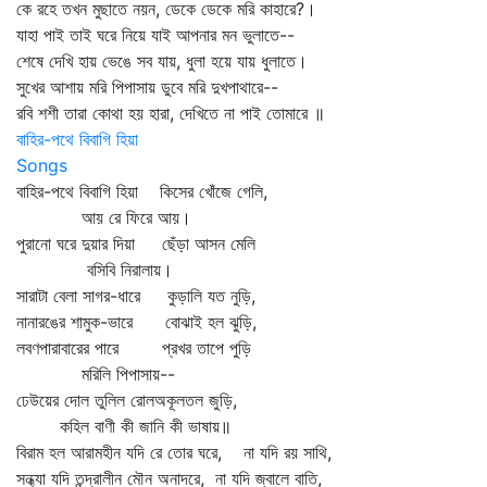
কে রহে তখন মুছাতে নয়ন, ডেকে ডেকে মরি কাহারে?।
যাহা পাই তাই ঘরে নিয়ে যাই আপনার মন ভুলাতে--
শেষে দেখি হায় ভেঙে সব যায়, ধুলা হয়ে যায় ধুলাতে।
সুখের আশায় মরি পিপাসায় ডুবে মরি দুখপাথারে--
রবি শশী তারা কোথা হয় হারা, দেখিতে না পাই তোমারে ॥
বাহির-পথে বিবাগি হিয়া
Songs
বাহির-পথে বিবাগি হিয়া কিসের খোঁজে গেলি,
আয় রে ফিরে আয়।
পুরানো ঘরে দুয়ার দিয়া ছেঁড়া আসন মেলি
বসিবি নিরালায়।
সারাটা বেলা সাগর-ধারে কুড়ালি যত নুড়ি,
নানারঙের শামুক-ভারে বোঝাই হল ঝুড়ি,
লবণপারাবারের পারে প্রখর তাপে পুড়ি
মরিলি পিপাসায়--
ঢেউয়ের দোল তুলিল রোলঅকূলতল জুড়ি,
কহিল বাণী কী জানি কী ভাষায়॥
বিরাম হল আরামহীন যদি রে তোর ঘরে, না যদি রয় সাথি,
সন্ধ্যা যদি তন্দ্রালীন মৌন অনাদরে, না যদি জ্বালে বাতি,