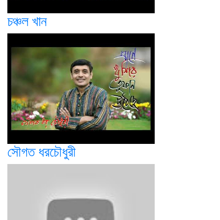
চঞ্চল খান
সৌগত ধরচৌধুরী