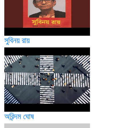
সুবিনয় রায়
অরিন্দম ঘোষ