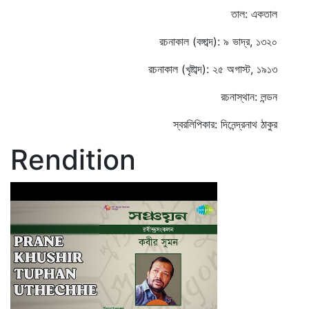
তাল: একতাল
রচনাকাল (বঙ্গাব্দ): ৯ ভাদ্র, ১৩২০
রচনাকাল (খৃষ্টাব্দ): ২৫ অগাস্ট, ১৯১৩
রচনাস্থান: লন্ডন
স্বরলিপিকার: দিনেন্দ্রনাথ ঠাকুর
Rendition