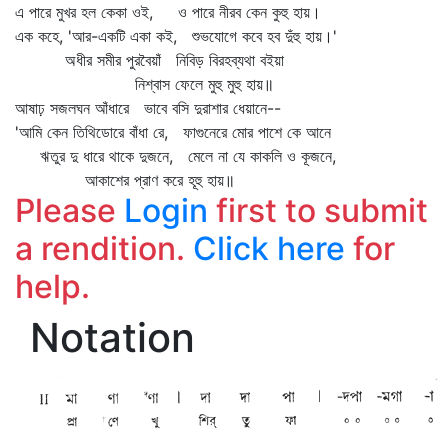
এ পারে মুখর হল কেকা ওই, ও পারে নীরব কেন কুহু হায়।
এক কহে, 'আর-একটি একা কই, শুভযোগে কবে হব দুঁহু হায়।'
অধীর সমীর পুরবৈয়াঁ নিবিড় বিরহব্যথা বইয়া
নিশ্বাস ফেলে মুহু মুহু হায়॥
আষাঢ় সজলঘন আঁধারে ভাবে বসি দুরাশার ধেয়ানে--
'আমি কেন তিথিডোরে বাঁধা রে, ফাগুনেরে মোর পাশে কে আনে
ঋতুর দু ধারে থাকে দুজনে, মেলে না যে কাকলি ও কূজনে,
আকাশের প্রাণ করে হূহু হায়॥
Please
Login
first to submit
a rendition.
Click here
for
help.
Notation