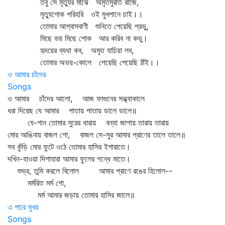
তবু সে মৃত্যুর মাঝে অমৃতমুরতি রাজে,
মৃত্যুশোক পরিহরি ওই মুখপানে চাই।।
তোমার আশ্বাসবাণী শুনিতে পেয়েছি প্রভু,
মিছে ভয় মিছে শোক আর করিব না কভু।
হৃদয়ের ব্যথা কব, অমৃত যাচিয়া লব,
তোমার অভয়-কোলে পেয়েছি পেয়েছি ঠাঁই।।
ও আমার চাঁদের
Songs
ও আমার চাঁদের আলো, আজ ফাগুনের সন্ধ্যাকালে
ধরা দিয়েছ যে আমার পাতায় পাতায় ডালে ডালে॥
যে-গান তোমার সুরের ধারায় বন্যা জাগায় তারায় তারায়
মোর আঙিনায় বাজল গো, বাজল সে-সুর আমার প্রাণের তালে তালে॥
সব কুঁড়ি মোর ফুটে ওঠে তোমার হাসির ইশারাতে।
দখিন-হাওয়া দিশাহারা আমার ফুলের গন্ধে মাতে।
শুভ্র, তুমি করলে বিলোল আমার প্রাণে রঙের হিলোল--
মর্মরিত মর্ম গো,
মর্ম আমার জড়ায় তোমার হাসির জালে॥
এ পারে মুখর
Songs