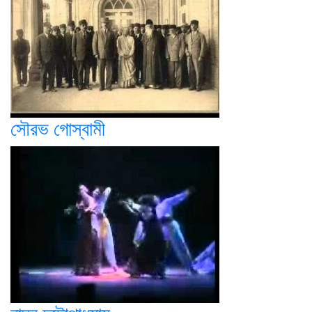
সৌরভ গোস্বামী