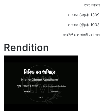
তাল: নবতাল
রচনাকাল (বঙ্গাব্দ): 1309
রচনাকাল (খৃষ্টাব্দ): 1903
স্বরলিপিকার: কাঙ্গালীচরণ সেন
Rendition