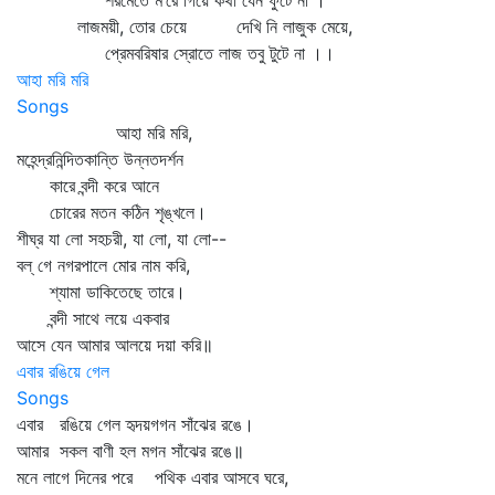
শরমেতে ম’রে গিয়ে কথা যেন ফুটে না ।
লাজময়ী, তোর চেয়ে দেখি নি লাজুক মেয়ে,
প্রেমবরিষার স্রোতে লাজ তবু টুটে না ।।
আহা মরি মরি
Songs
আহা মরি মরি,
মহেন্দ্রনিন্দিতকান্তি উন্নতদর্শন
কারে বন্দী করে আনে
চোরের মতন কঠিন শৃঙ্খলে।
শীঘ্র যা লো সহচরী, যা লো, যা লো--
বল্‌ গে নগরপালে মোর নাম করি,
শ্যামা ডাকিতেছে তারে।
বন্দী সাথে লয়ে একবার
আসে যেন আমার আলয়ে দয়া করি॥
এবার রঙিয়ে গেল
Songs
এবার রঙিয়ে গেল হৃদয়গগন সাঁঝের রঙে।
আমার সকল বাণী হল মগন সাঁঝের রঙে॥
মনে লাগে দিনের পরে পথিক এবার আসবে ঘরে,