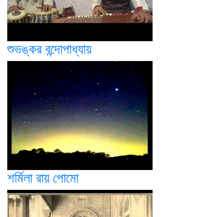
শুভঙ্কর বন্দোপাধ্যায়
শর্মিলা রায় পোমো