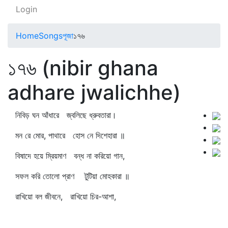
Login
Home
Songs
পূজা
১৭৬
১৭৬ (nibir ghana
adhare jwalichhe)
নিবিড় ঘন আঁধারে জ্বলিছে ধ্রুবতারা।
মন রে মোর, পাথারে হোস নে দিশেহারা ॥
বিষাদে হয়ে ম্রিয়মাণ বন্ধ না করিয়ো গান,
সফল করি তোলো প্রাণ টুটিয়া মোহকারা ॥
রাখিয়ো বল জীবনে, রাখিয়ো চির-আশা,