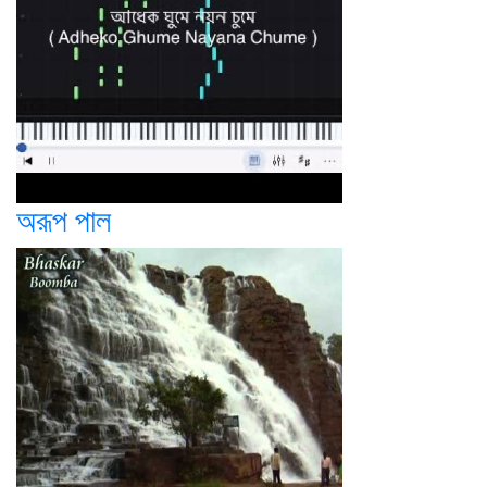
অরূপ পাল