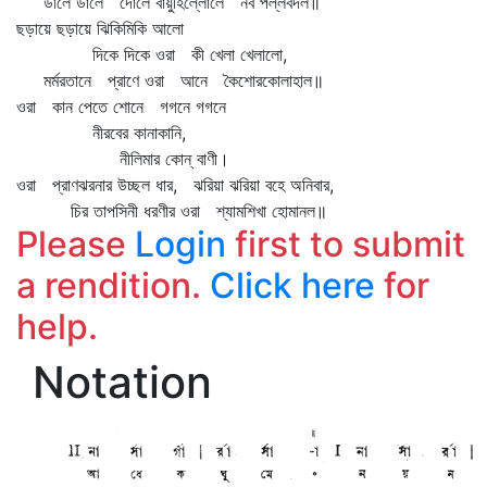
ডালে ডালে দোলে বায়ুহিল্লোলে নব পল্লবদল॥
ছড়ায়ে ছড়ায়ে ঝিকিমিকি আলো
দিকে দিকে ওরা কী খেলা খেলালো,
মর্মরতানে প্রাণে ওরা আনে কৈশোরকোলাহাল॥
ওরা কান পেতে শোনে গগনে গগনে
নীরবের কানাকানি,
নীলিমার কোন্‌ বাণী।
ওরা প্রাণঝরনার উচ্ছল ধার, ঝরিয়া ঝরিয়া বহে অনিবার,
চির তাপসিনী ধরণীর ওরা শ্যামশিখা হোমানল॥
Please
Login
first to submit
a rendition.
Click here
for
help.
Notation