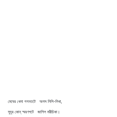
মেঘের খেলা গগনতটে অলস লিপি-লিখা,
সুদূর কোন্‌ স্ময়ণপটে জাগিল মরীচিকা।