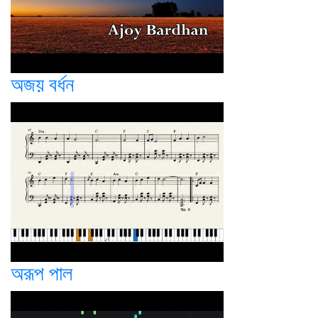
অজয় বর্ধন
অরূপ পাল