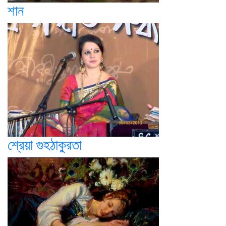
শান
শ্রেয়া গুহঠাকুরতা