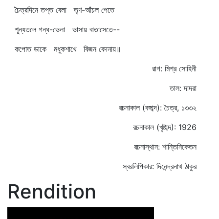
চৈত্রদিনে তপ্ত বেলা তৃণ-আঁচল পেতে
শূন্যতলে গন্ধ-ভেলা ভাসায় বাতাসেতে--
কপোত ডাকে মধুকশাখে বিজন বেদনায়॥
রাগ: মিশ্র সোহিনী
তাল: দাদরা
রচনাকাল (বঙ্গাব্দ): চৈত্র, ১৩৩২
রচনাকাল (খৃষ্টাব্দ): 1926
রচনাস্থান: শান্তিনিকেতন
স্বরলিপিকার: দিনেন্দ্রনাথ ঠাকুর
Rendition