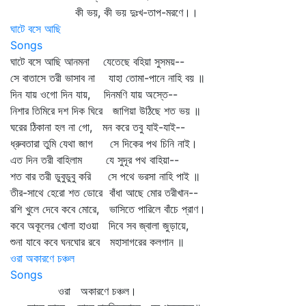
কী ভয়, কী ভয় দুঃখ-তাপ-মরণে।।
ঘাটে বসে আছি
Songs
ঘাটে বসে আছি আনমনা যেতেছে বহিয়া সুসময়--
সে বাতাসে তরী ভাসাব না যাহা তোমা-পানে নাহি বয় ॥
দিন যায় ওগো দিন যায়, দিনমণি যায় অস্তে--
নিশার তিমিরে দশ দিক ঘিরে জাগিয়া উঠিছে শত ভয় ॥
ঘরের ঠিকানা হল না গো, মন করে তবু যাই-যাই--
ধ্রুবতারা তুমি যেথা জাগ সে দিকের পথ চিনি নাই।
এত দিন তরী বাহিলাম যে সুদূর পথ বাহিয়া--
শত বার তরী ডুবুডুবু করি সে পথে ভরসা নাহি পাই ॥
তীর-সাথে হেরো শত ডোরে বাঁধা আছে মোর তরীখান--
রশি খুলে দেবে কবে মোরে, ভাসিতে পারিলে বাঁচে প্রাণ।
কবে অকূলের খোলা হাওয়া দিবে সব জ্বালা জুড়ায়ে,
শুনা যাবে কবে ঘনঘোর রবে মহাসাগরের কলগান ॥
ওরা অকারণে চঞ্চল
Songs
ওরা অকারণে চঞ্চল।