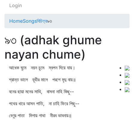
Login
Home
Songs
বিচিত্র
৯৩
৯৩ (adhak ghume
nayan chume)
আধেক ঘুমে নয়ন চুমে স্বপন দিয়ে যায়।
শ্রান্ত ভালে যূথীর মালে পরশে মৃদু বায়॥
বনের ছায়া মনের সাথি, বাসনা নাহি কিছু--
পথের ধারে আসন পাতি, না চাহি ফিরে পিছু--
বেণুর পাতা মিশায় গাথা নীরব ভাবনায়॥