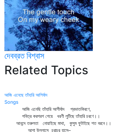
দেবব্রত বিশ্বাস
Related Topics
আজি এনেছে তাঁহারি আশির্বাদ
Songs
আজি এনেছি তাঁহারি আশীর্বাদ প্রভাতকিরণে,
পবিত্র করপরশ পেয়ে ধরণী লুটিছে তাঁহারি চরণে।।
আনন্দে তরুলতা নোয়াইছে মাথা, কুসুম ফুটাইছে শত বরনে।।
আশা উল্লাসে চরাচর হাসে–