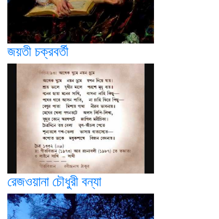
জয়তী চক্রবর্তী
রেজওয়ানা চৌধুরী বন্যা