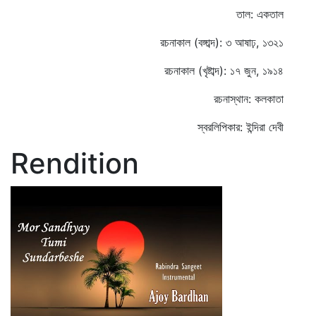
তাল: একতাল
রচনাকাল (বঙ্গাব্দ): ৩ আষাঢ়, ১৩২১
রচনাকাল (খৃষ্টাব্দ): ১৭ জুন, ১৯১৪
রচনাস্থান: কলকাতা
স্বরলিপিকার: ইন্দিরা দেবী
Rendition