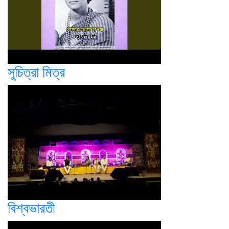
সুচিত্রা মিত্র
বিশ্বভারতী