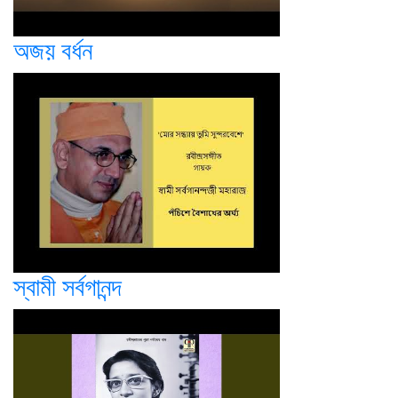
অজয় বর্ধন
স্বামী সর্বগানন্দ