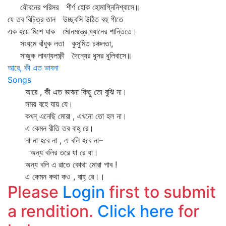
যৌবনের পরিসর শীর্ণ হোক হোমাগ্নিনিশ্বাসে॥
যে তব বিচিত্র তান উচ্ছ্বসি উঠিত বহু গীতে
এক হয়ে মিশে যাক মৌনমন্ত্রে ধ্যানের শান্তিতে।
সংযমে বাঁধুক লতা কুসুমিত চঞ্চলতা,
সাজুক লাবণ্যলক্ষ্ণী দৈন্যের ধূসর ধুলিবাসে॥
আরে, কী এত ভাবনা
Songs
আরে , কী এত ভাবনা কিছু তো বুঝি না।
সময় বহে যায় যে।
কখন্‌ এনেছি মোরা , এখনো তো হল না।
এ কেমন রীতি তব বাহ্‌ রে।
না না হবে না , এ বলি হবে না–
অন্য বলির তরে যা রে যা।
অন্য বলি এ রাতে কোথা মোরা পাব !
এ কেমন কথা কও , বাহ্‌ রে।।
Please
Login
first to submit
a rendition.
Click here
for