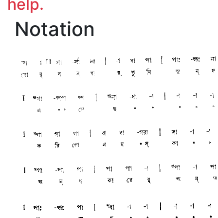
help.
Notation