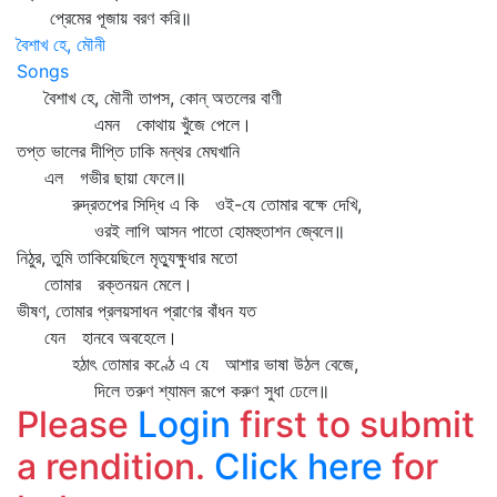
প্রেমের পূজায় বরণ করি॥
বৈশাখ হে, মৌনী
Songs
বৈশাখ হে, মৌনী তাপস, কোন্‌ অতলের বাণী
এমন কোথায় খুঁজে পেলে।
তপ্ত ভালের দীপ্তি ঢাকি মন্থর মেঘখানি
এল গভীর ছায়া ফেলে॥
রুদ্রতপের সিদ্ধি এ কি ওই-যে তোমার বক্ষে দেখি,
ওরই লাগি আসন পাতো হোমহুতাশন জ্বেলে॥
নিঠুর, তুমি তাকিয়েছিলে মৃত্যুক্ষুধার মতো
তোমার রক্তনয়ন মেলে।
ভীষণ, তোমার প্রলয়সাধন প্রাণের বাঁধন যত
যেন হানবে অবহেলে।
হঠাৎ তোমার কণ্ঠে এ যে আশার ভাষা উঠল বেজে,
দিলে তরুণ শ্যামল রূপে করুণ সুধা ঢেলে॥
Please
Login
first to submit
a rendition.
Click here
for