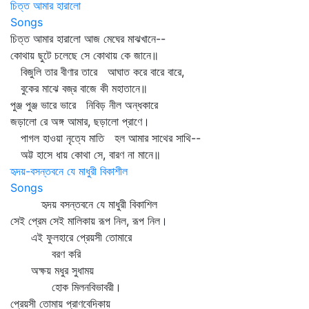
চিত্ত আমার হারালো
Songs
চিত্ত আমার হারালো আজ মেঘের মাঝখানে--
কোথায় ছুটে চলেছে সে কোথায় কে জানে॥
বিজুলি তার বীণার তারে আঘাত করে বারে বারে,
বুকের মাঝে বজ্র বাজে কী মহাতানে॥
পুঞ্জ পুঞ্জ ভারে ভারে নিবিড় নীল অন্ধকারে
জড়ালো রে অঙ্গ আমার, ছড়ালো প্রাণে।
পাগল হাওয়া নৃত্যে মাতি হল আমার সাথের সাথি--
অট্ট হাসে ধায় কোথা সে, বারণ না মানে॥
হৃদয়-বসন্তবনে যে মাধুরী বিকাশীল
Songs
হৃদয় বসন্তবনে যে মাধুরী বিকাশিল
সেই প্রেম সেই মালিকায় রূপ নিল, রূপ নিল।
এই ফুলহারে প্রেয়সী তোমারে
বরণ করি
অক্ষয় মধুর সুধাময়
হোক মিলনবিভাবরী।
প্রেয়সী তোমায় প্রাণবেদিকায়