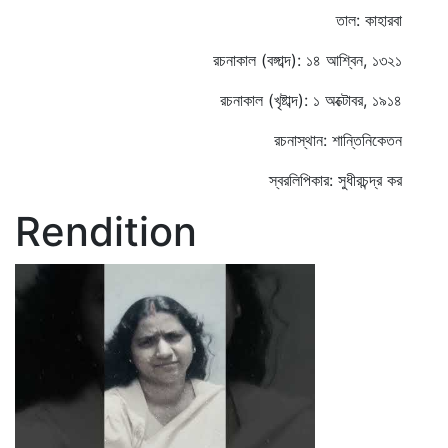
তাল: কাহারবা
রচনাকাল (বঙ্গাব্দ): ১৪ আশ্বিন, ১৩২১
রচনাকাল (খৃষ্টাব্দ): ১ অক্টোবর, ১৯১৪
রচনাস্থান: শান্তিনিকেতন
স্বরলিপিকার: সুধীরচন্দ্র কর
Rendition