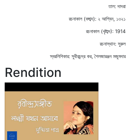
তাল: দাদরা
রচনাকাল (বঙ্গাব্দ): ২ আশ্বিন, ১৩২১
রচনাকাল (খৃষ্টাব্দ): 1914
রচনাস্থান: সুরুল
স্বরলিপিকার: সুধীরচন্দ্র কর, শৈলজারঞ্জন মজুমদার
Rendition