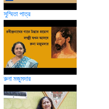
সুস্মিতা পাত্র
রুনা মজুমদার