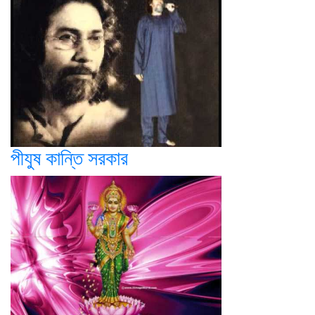
পীযুষ কান্তি সরকার