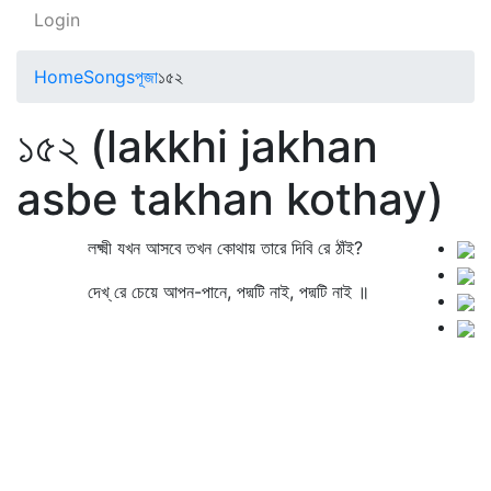
Login
Home
Songs
পূজা
১৫২
১৫২ (lakkhi jakhan
asbe takhan kothay)
লক্ষ্মী যখন আসবে তখন কোথায় তারে দিবি রে ঠাঁই?
দেখ্‌ রে চেয়ে আপন-পানে, পদ্মটি নাই, পদ্মটি নাই ॥