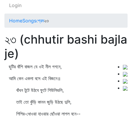
Login
Home
Songs
প্রেম
২৩
২৩ (chhutir bashi bajla
je)
ছুটির বাঁশি বাজল যে ওই নীল গগনে,
আমি কেন একলা বসে এই বিজনে॥
বাঁধন টুটে উঠবে ফুটে শিউলিগুলি,
তাই তো কুঁড়ি কানন জুড়ি উঠছে দুলি,
শিশির-ধোওয়া হাওয়ার ছোঁওয়া লাগল বনে--