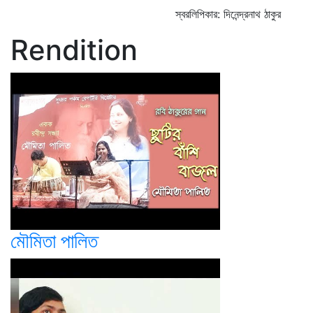
স্বরলিপিকার: দিনেন্দ্রনাথ ঠাকুর
Rendition
মৌমিতা পালিত