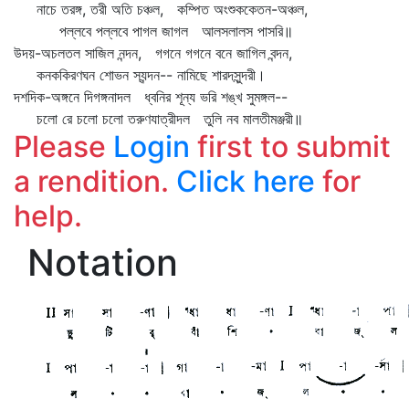
নাচে তরঙ্গ, তরী অতি চঞ্চল, কম্পিত অংশুককেতন-অঞ্চল,
পল্লবে পল্লবে পাগল জাগল আলসলালস পাসরি॥
উদয়-অচলতল সাজিল নন্দন, গগনে গগনে বনে জাগিল বন্দন,
কনককিরণঘন শোভন স্যন্দন-- নামিছে শারদসুন্দরী।
দশদিক-অঙ্গনে দিগঙ্গনাদল ধ্বনির শূন্য ভরি শঙ্খ সুমঙ্গল--
চলো রে চলো চলো তরুণযাত্রীদল তুলি নব মালতীমঞ্জরী॥
Please
Login
first to submit
a rendition.
Click here
for
help.
Notation