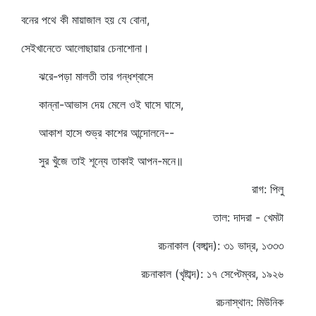
বনের পথে কী মায়াজাল হয় যে বোনা,
সেইখানেতে আলোছায়ার চেনাশোনা।
ঝরে-পড়া মালতী তার গন্ধশ্বাসে
কান্না-আভাস দেয় মেলে ওই ঘাসে ঘাসে,
আকাশ হাসে শুভ্র কাশের আন্দোলনে--
সুর খুঁজে তাই শূন্যে তাকাই আপন-মনে॥
রাগ: পিলু
তাল: দাদরা - খেমটা
রচনাকাল (বঙ্গাব্দ): ৩১ ভাদ্র, ১৩৩৩
রচনাকাল (খৃষ্টাব্দ): ১৭ সেপ্টেম্বর, ১৯২৬
রচনাস্থান: মিউনিক