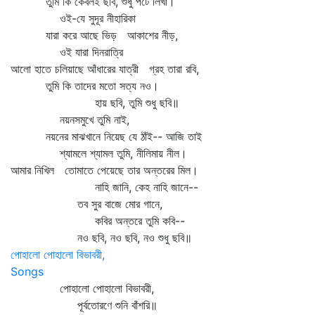
তুমি কি কেবলই ছবি, শুধু পটে লিখা।
ওই-যে সুদূর নীহারিকা
যারা করে আছে ভিড় আকাশের নীড়,
ওই যারা দিনরাত্রি
আলো হাতে চলিয়াছে আঁধারের যাত্রী গ্রহ তারা রবি,
তুমি কি তাদের মতো সত্য নও।
হায় ছবি, তুমি শুধু ছবি॥
নয়নসমুখে তুমি নাই,
নয়নের মাঝখানে নিয়েছ যে ঠাঁই-- আজি তাই
শ্যামলে শ্যামল তুমি, নীলিমায় নীল।
আমার নিখিল তোমাতে পেয়েছে তার অন্তরের মিল।
নাহি জানি, কেহ নাহি জানে--
তব সুর বাজে মোর গানে,
কবির অন্তরে তুমি কবি--
নও ছবি, নও ছবি, নও শুধু ছবি॥
পোহালো পোহালো বিভাবরী,
Songs
পোহালো পোহালো বিভাবরী,
পূর্বতোরণে শুনি বাঁশরি॥