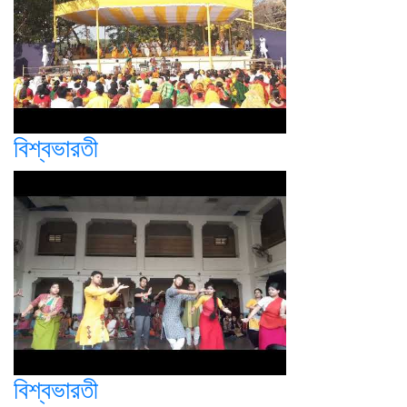
বিশ্বভারতী
বিশ্বভারতী