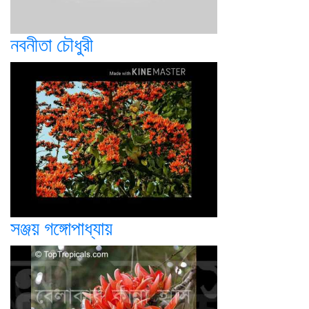
নবনীতা চৌধুরী
সঞ্জয় গঙ্গোপাধ্যায়