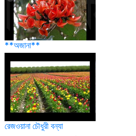
**অজানা**
রেজওয়ানা চৌধুরী বন্যা