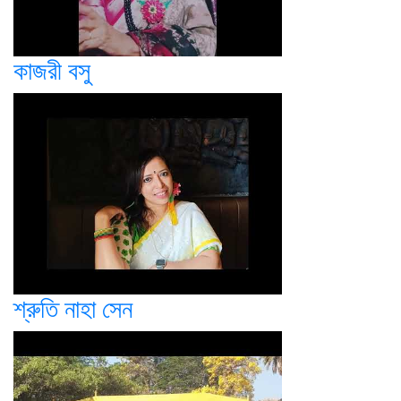
কাজরী বসু
শ্রুতি নাহা সেন