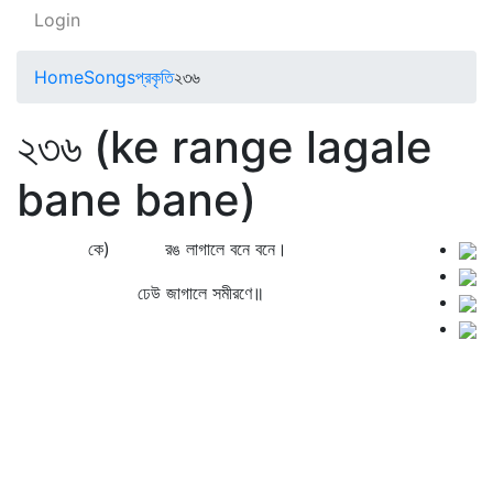
Login
Home
Songs
প্রকৃতি
২৩৬
২৩৬ (ke range lagale
bane bane)
কে) রঙ লাগালে বনে বনে।
ঢেউ জাগালে সমীরণে॥