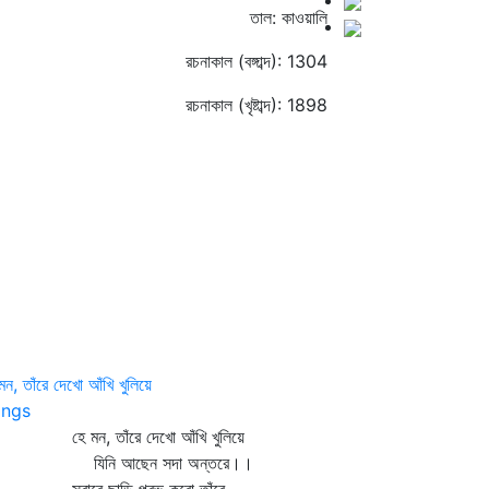
তাল: কাওয়ালি
রচনাকাল (বঙ্গাব্দ): 1304
রচনাকাল (খৃষ্টাব্দ): 1898
মন, তাঁরে দেখো আঁখি খুলিয়ে
ngs
 মন, তাঁরে দেখো আঁখি খুলিয়ে
িনি আছেন সদা অন্তরে।।