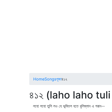
Home
Songs
পূজা
৪১২
৪১২ (laho laho tuli
লহো লহো তুলি লও হে ভূমিতল হতে ধূলিম্লান এ পরান--