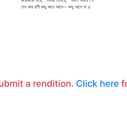
ঝরোঝরো নীরে, নিবিড় তিমিরে, সজল সমীরে গো
সব
যেন কার বাণী কভু কানে আনে-- কভু আনে না ॥
দে
submit a rendition.
Click here
f