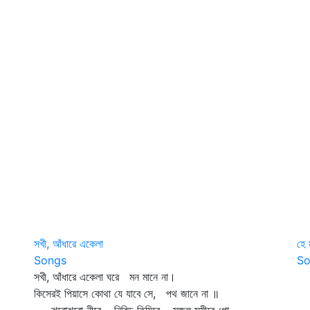
সখী, আঁধারে একেলা
হে 
Songs
So
সখী, আঁধারে একেলা ঘরে মন মানে না।
হে
কিসেরই পিয়াসে কোথা যে যাবে সে, পথ জানে না ॥
য