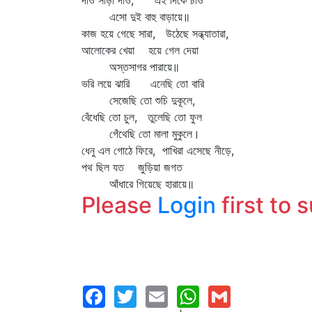
দাও সাড়া দাও, এই দিকে চাও
এসো দুই বাহু বাড়ায়ে॥
কাজ হয়ে গেছে সারা, উঠেছে সন্ধ্যাতারা,
আলোকের খেয়া হয়ে গেল দেয়া
অস্তসাগর পারায়ে॥
ভরি লয়ে ঝারি এনেছি তো বারি
সেজেছি তো শুচি দুকূলে,
বেঁধেছি তো চুল, তুলেছি তো ফুল
গেঁথেছি তো মালা মুকুলে।
ধেনু এল গোঠে ফিরে, পাখিরা এসেছে নীড়ে,
পথ ছিল যত জুড়িয়া জগত
আঁধারে গিয়েছে হারায়ে॥
Please
Login
first to 