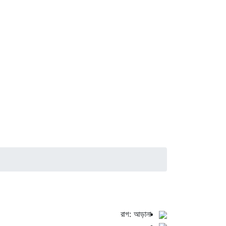
রাগ: আড়ানা