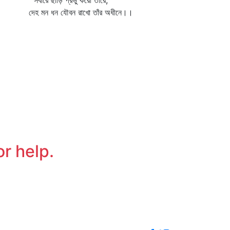
ারে ছাড়ি প্রভু করো তাঁরে,
হ মন ধন যৌবন রাখো তাঁর অধীনে।।
or help.