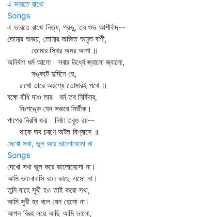
এ ভারতে রাখো
Songs
এ ভারতে রাখো নিত্য, প্রভু, তব শুভ আশীর্বাদ--
তোমার অভয়, তোমার অজিত অমৃত বাণী,
তোমার স্থির অমর আশা ॥
অনির্বাণ ধর্ম আলো সবার ঊর্ধ্বে জ্বালো জ্বালো,
সঙ্কটে দুর্দিনে হে,
রাখো তারে অরণ্যে তোমারই পথে ॥
বক্ষে বাঁধি দাও তার বর্ম তব নির্বিদার,
নিঃশঙ্কে যেন সঞ্চরে নির্ভীক।
পাপের নিরখি জয় নিষ্ঠা তবুও রয়--
থাকে তব চরণে অটল বিশ্বাসে ॥
দেখো সখা, ভুল করে ভালোবেসো না
Songs
দেখো সখা ভুল করে ভালোবেসো না।
আমি ভালোবাসি বলে কাছে এসো না।
তুমি যাহে সুখী হও তাই করো সখা,
আমি সুখী হব বলে যেন হেসো না।
আপন বিরহ লয়ে আছি আমি ভালো,