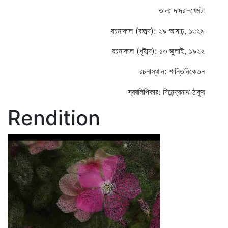
তাল: দাদরা-খেমটা
রচনাকাল (বঙ্গাব্দ): ২৯ আষাঢ়, ১৩২৯
রচনাকাল (খৃষ্টাব্দ): ১৩ জুলাই, ১৯২২
রচনাস্থান: শান্তিনিকেতন
স্বরলিপিকার: দিনেন্দ্রনাথ ঠাকুর
Rendition