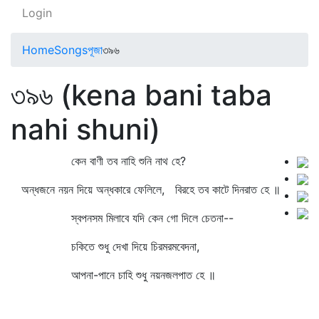
Login
Home
Songs
পূজা
৩৯৬
৩৯৬ (kena bani taba
nahi shuni)
কেন বাণী তব নাহি শুনি নাথ হে?
অন্ধজনে নয়ন দিয়ে অন্ধকারে ফেলিলে, বিরহে তব কাটে দিনরাত হে ॥
স্বপনসম মিলাবে যদি কেন গো দিলে চেতনা--
চকিতে শুধু দেখা দিয়ে চিরমরমবেদনা,
আপনা-পানে চাহি শুধু নয়নজলপাত হে ॥