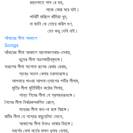
রক্তপাতে পাস রে ভয়,
লাজে মোরা মরে যাই।
পাখিটি মারিলে কাঁদিয়া খুন,
না জানি কে তোরে করিল গুণ,
হেন কভু দেখি নাই।
আঁধারের লীলা আকাশে
Songs
আঁধারের লীলা আকাশে আলোকলেখায়-লেখায়,
ছন্দের লীলা অচলকঠিনমৃদঙ্গে।
অরূপের লীলা অগোনা রূপের রেখায় রেখায়,
স্তব্ধ অতল খেলায় তরলতরঙ্গে॥
আপনারে পাওয়া আপনা-ত্যাগের গভীর লীলায়,
মূর্তির লীলা মূর্তিবিহীন কঠোর শিলায়,
শান্ত শিবের লীলা যে প্রলয়ভ্রূভঙ্গে।
শৈলের লীলা নির্ঝরকলকলিত রোলে,
শুভ্রের লীলা কত-না রঙ্গে বিরঙ্গে।
মাটির লীলা যে শস্যের বায়ুহেলিত দোলে,
আকাশের লীলা উধাও ভাষার বিহঙ্গে।
স্বর্গের খেলা মর্তের ম্লান ধুলায় হেলায়,