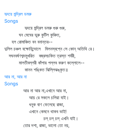
হৃদয়ে মন্দ্রিল ডমরু
Songs
হৃদয়ে মন্দ্রিল ডমরু গুরু গুরু,
ঘন মেঘের ভুরু কুটিল কুঞ্চিত,
হল রোমাঞ্চিত বন বনান্তর--
দুলিল চঞ্চল বক্ষোহিন্দোলে মিলনস্বপ্নে সে কোন্‌ অতিথি রে।
সঘনবর্ষণশব্দমুখরিত বজ্রসচকিত ত্রস্ত শর্বরী,
মালতীবল্লরী কাঁপায় পল্লব করুণ কল্লোলে--
কানন শঙ্কিত ঝিল্লিঝঙ্কৃত॥
আর না, আর না
Songs
আর না আর না,এখানে আর না,
আয় রে সকলে চলিয়া যাই।
ধনুক বাণ ফেলেছে রাজা,
এখানে কেমনে থাকব ভাই!
চল্‌ চল্‌ চল্‌ এখনি যাই।
তোর দশা, রাজা, ভালো তো নয়,