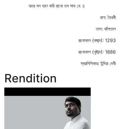
হৃদয় মন হরণ করি রাখো তব সাথ হে ॥
রাগ: ভৈরবী
তাল: ঝাঁপতাল
রচনাকাল (বঙ্গাব্দ): 1293
রচনাকাল (খৃষ্টাব্দ): 1886
স্বরলিপিকার: ইন্দিরা দেবী
Rendition