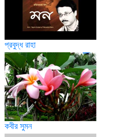
প্রবুদ্ধ রাহা
কবীর সুমন