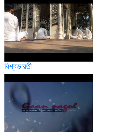
বিশ্বভারতী