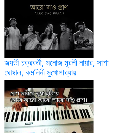
জয়তী চক্রবর্তী, মনোজ মূরলী নায়ার, সাশা
ঘোষাল, কমলিনী মুখোপাধ্যায়