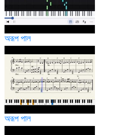
অরূপ পাল
অরূপ পাল