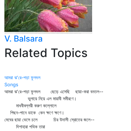
V. Balsara
Related Topics
আমরা ঝ'রে-পড়া ফুলদল
Songs
আমরা ঝ'রে-পড়া ফুলদল ছেড়ে এসেছি ছায়া-করা বনতল--
ভুলায়ে নিয়ে এল মায়াবী সমীরণে।
মাধবীবল্লরী করুণ কল্লোলে
পিছন-পানে ডাকে কেন ক্ষণে ক্ষণে।
মেঘের ছায়া ভেসে চলে চির উদাসী স্রোতের জলে--
দিশাহারা পথিক তারা