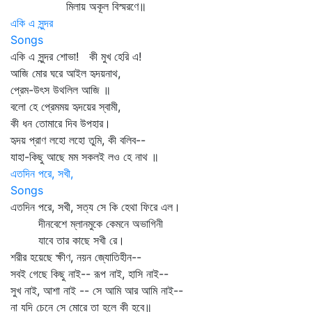
মিলায় অকূল বিস্মরণে॥
একি এ সুন্দর
Songs
একি এ সুন্দর শোভা! কী মুখ হেরি এ!
আজি মোর ঘরে আইল হৃদয়নাথ,
প্রেম-উৎস উথলিল আজি ॥
বলো হে প্রেমময় হৃদয়ের স্বামী,
কী ধন তোমারে দিব উপহার।
হৃদয় প্রাণ লহো লহো তুমি, কী বলিব--
যাহা-কিছু আছে মম সকলই লও হে নাথ ॥
এতদিন পরে, সখী,
Songs
এতদিন পরে, সখী, সত্য সে কি হেথা ফিরে এল।
দীনবেশে ম্লানমুকে কেমনে অভাগিনী
যাবে তার কাছে সখী রে।
শরীর হয়েছে ক্ষীণ, নয়ন জ্যোতিহীন--
সবই গেছে কিছু নাই-- রূপ নাই, হাসি নাই--
সুখ নাই, আশা নাই -- সে আমি আর আমি নাই--
না যদি চেনে সে মোরে তা হলে কী হবে॥