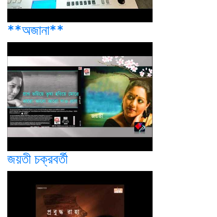
**অজানা**
জয়তী চক্রবর্তী