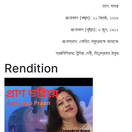
তাল: দাদরা
রচনাকাল (বঙ্গাব্দ): ২১ জ্যৈষ্ঠ, ১৩১৯
রচনাকাল (খৃষ্টাব্দ): ৩ জুন, ১৯১২
রচনাস্থান: লোহিত সমুদ্রবক্ষে জাহাজে
স্বরলিপিকার: ইন্দিরা দেবী, দিনেন্দ্রনাথ ঠাকুর
Rendition