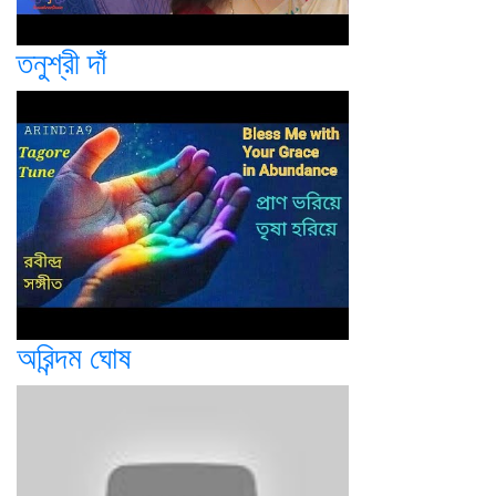
তনুশ্রী দাঁ
অরিন্দম ঘোষ