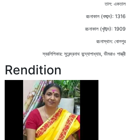
তাল: একতাল
রচনাকাল (বঙ্গাব্দ): 1316
রচনাকাল (খৃষ্টাব্দ): 1909
রচনাস্থান: বোলপুর
স্বরলিপিকার: সুরেন্দ্রনাথ বন্দ্যোপাধ্যায়, ভীমরাও শাস্ত্রী
Rendition