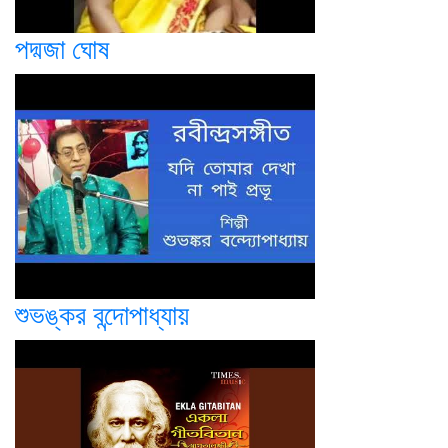
পদ্মজা ঘোষ
শুভঙ্কর বন্দোপাধ্যায়