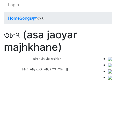
Login
Home
Songs
পূজা
৩৮৭
৩৮৭ (asa jaoyar
majhkhane)
আসা-যাওয়ার মাঝখানে
একলা আছ চেয়ে কাহার পথ-পানে ॥