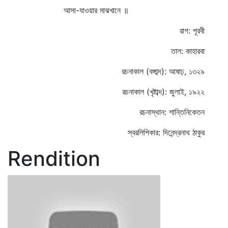
আসা-যাওয়ার মাঝখানে ॥
রাগ: পূরবী
তাল: কাহারবা
রচনাকাল (বঙ্গাব্দ): আষাঢ়, ১৩২৯
রচনাকাল (খৃষ্টাব্দ): জুলাই, ১৯২২
রচনাস্থান: শান্তিনিকেতন
স্বরলিপিকার: দিনেন্দ্রনাথ ঠাকুর
Rendition