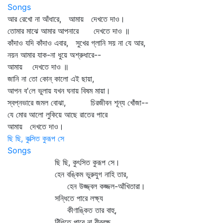
Songs
আর রেখো না আঁধারে, আমায় দেখতে দাও।
তোমার মাঝে আমার আপনারে দেখতে দাও ॥
কাঁদাও যদি কাঁদাও এবার, সুখের গ্লানি সয় না যে আর,
নয়ন আমার যাক-না ধুয়ে অশ্রুধারে--
আমায় দেখতে দাও ॥
জানি না তো কোন্‌ কালো এই ছায়া,
আপন ব'লে ভুলায় যখন ঘনায় বিষম মায়া।
স্বপ্নভারে জমল বোঝা, চিরজীবন শূন্য খোঁজা--
যে মোর আলো লুকিয়ে আছে রাতের পারে
আমায় দেখতে দাও।
ছি ছি, কুত্সিত কুরূপ সে
Songs
ছি ছি, কুৎসিত কুরূপ সে।
হেন বঙ্কিম ভুরুযুগ নাহি তার,
হেন উজ্জ্বল কজ্জল-আঁখিতারা।
সন্ধিতে পারে লক্ষ্য
কীণাঙ্কিত তার বাহু,
বিঁধিতে পারে না বীরবক্ষ