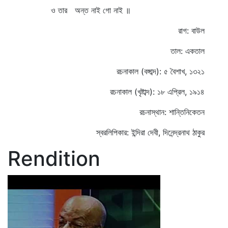
ও তার অন্ত নাই গো নাই ॥
রাগ: বাউল
তাল: একতাল
রচনাকাল (বঙ্গাব্দ): ৫ বৈশাখ, ১৩২১
রচনাকাল (খৃষ্টাব্দ): ১৮ এপ্রিল, ১৯১৪
রচনাস্থান: শান্তিনিকেতন
স্বরলিপিকার: ইন্দিরা দেবী, দিনেন্দ্রনাথ ঠাকুর
Rendition