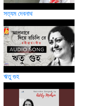
সত্যম দেবনাথ
ঋতু গুহ