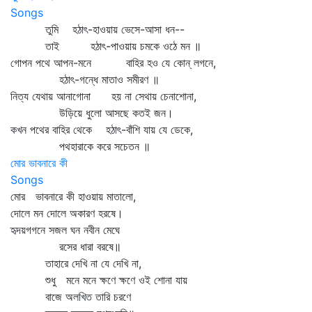
Songs
তুমি হঠাৎ-হাওয়ায় ভেসে-আসা ধন--
তাই হঠাৎ-পাওয়ায় চমকে ওঠে মন ॥
গোপন পথে আপন-মনে বাহির হও যে কোন্‌ লগনে,
হঠাৎ-গন্ধে মাতাও সমীরণ ॥
নিত্য যেথায় আনাগোনা হয় না সেথায় চেনাশোনা,
উড়িয়ে ধুলো আসছে কতই জন।
কখন পথের বাহির থেকে হঠাৎ-বাঁশি যায় যে ডেকে,
পথহারাকে করে সচেতন ॥
মোর ভাবনারে কী
Songs
মোর ভাবনারে কী হাওয়ায় মাতালো,
দোলে মন দোলে অকারণ হরষে।
হৃদয়গগনে সজল ঘন নবীন মেঘে
রসের ধারা বরষে॥
তাহারে দেখি না যে দেখি না,
শুধু মনে মনে ক্ষণে ক্ষণে ওই শোনা যায়
বাজে অলখিত তারি চরণে