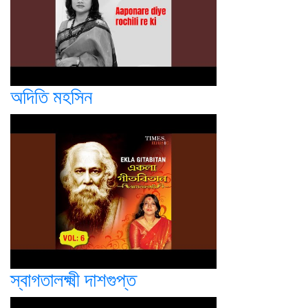
অদিতি মহসিন
স্বাগতালক্ষ্মী দাশগুপ্ত