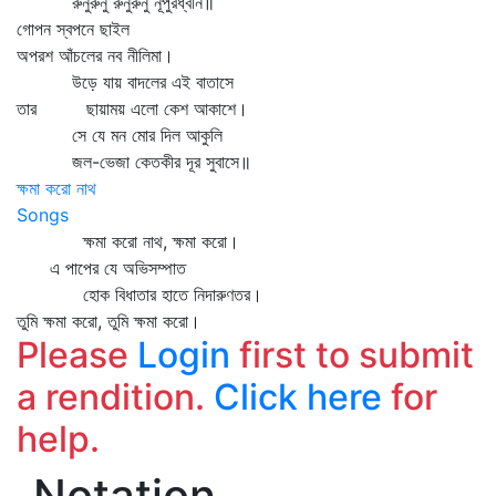
রুনুরুনু রুনুরুনু নূপুরধ্বনি॥
গোপন স্বপনে ছাইল
অপরশ আঁচলের নব নীলিমা।
উড়ে যায় বাদলের এই বাতাসে
তার ছায়াময় এলো কেশ আকাশে।
সে যে মন মোর দিল আকুলি
জল-ভেজা কেতকীর দূর সুবাসে॥
ক্ষমা করো নাথ
Songs
ক্ষমা করো নাথ, ক্ষমা করো।
এ পাপের যে অভিসম্পাত
হোক বিধাতার হাতে নিদারুণতর।
তুমি ক্ষমা করো, তুমি ক্ষমা করো।
Please
Login
first to submit
a rendition.
Click here
for
help.
Notation