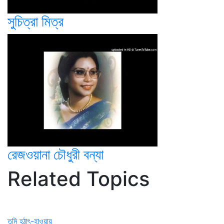
সুচিত্রা মিত্র
রেজওয়ানা চৌধুরী বন্যা
Related Topics
তুমি হঠাৎ-হাওয়ায়