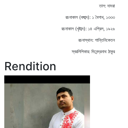
তাল: দাদরা
রচনাকাল (বঙ্গাব্দ): ১ বৈশাখ, ১৩৩৩
রচনাকাল (খৃষ্টাব্দ): ১৪ এপ্রিল, ১৯২৬
রচনাস্থান: শান্তিনিকেতন
স্বরলিপিকার: দিনেন্দ্রনাথ ঠাকুর
Rendition