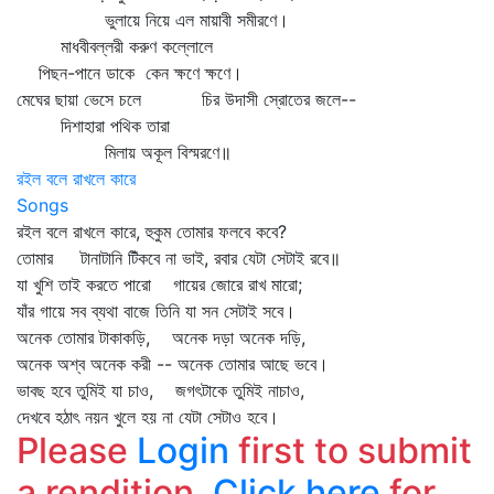
ভুলায়ে নিয়ে এল মায়াবী সমীরণে।
মাধবীবল্লরী করুণ কল্লোলে
পিছন-পানে ডাকে কেন ক্ষণে ক্ষণে।
মেঘের ছায়া ভেসে চলে চির উদাসী স্রোতের জলে--
দিশাহারা পথিক তারা
মিলায় অকূল বিস্মরণে॥
রইল বলে রাখলে কারে
Songs
রইল বলে রাখলে কারে, হুকুম তোমার ফলবে কবে?
তোমার টানাটানি টিঁকবে না ভাই, রবার যেটা সেটাই রবে॥
যা খুশি তাই করতে পারো গায়ের জোরে রাখ মারো;
যাঁর গায়ে সব ব্যথা বাজে তিনি যা সন সেটাই সবে।
অনেক তোমার টাকাকড়ি, অনেক দড়া অনেক দড়ি,
অনেক অশ্ব অনেক করী -- অনেক তোমার আছে ভবে।
ভাবছ হবে তুমিই যা চাও, জগৎটাকে তুমিই নাচাও,
দেখবে হঠাৎ নয়ন খুলে হয় না যেটা সেটাও হবে।
Please
Login
first to submit
a rendition.
Click here
for