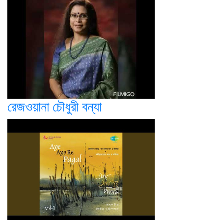
রেজওয়ানা চৌধুরী বন্যা