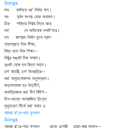
Songs
শুভ কর্মপথে ধর' নির্ভয় গান।
সব দুর্বল সংশয় হোক অবসান।
চির- শক্তির নির্ঝর নিত্য ঝরে
লহ' সে অভিষেক ললাট'পরে।
তব জাগ্রত নির্মল নূতন প্রাণ
ত্যাগব্রতে নিক দীক্ষা,
বিঘ্ন হতে নিক শিক্ষা--
নিষ্ঠুর সঙ্কট দিক সম্মান।
দুঃখই হোক তব বিত্ত মহান।
চল' যাত্রী, চল' দিনরাত্রি--
কর' অমৃতলোকপথ অনুসন্ধান।
জড়তাতামস হও উত্তীর্ণ,
ক্লান্তিজাল কর' দীর্ণ বিদীর্ণ--
দিন-অন্তে অপরাজিত চিত্তে
মৃত্যুতরণ তীর্থে কর' স্নান ॥
আমরা ঝ'রে-পড়া ফুলদল
Songs
আমরা ঝ'রে-পড়া ফুলদল ছেড়ে এসেছি ছায়া-করা বনতল--