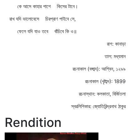
কে আসে কাহার পাশে কিসের টানে।
রাখ যদি ভালোবেসে চিরপ্রাণ পাইবে সে,
ফেলে যদি যাও তবে বাঁচিবে কি ও॥
রাগ: কানাড়া
তাল: মধ্যমান
রচনাকাল (বঙ্গাব্দ): আশ্বিন, ১২৯৯
রচনাকাল (খৃষ্টাব্দ): 1899
রচনাস্থান: কলকাতা, বির্জিতলা
স্বরলিপিকার: জ্যোতিরিন্দ্রনাথ ঠাকুর
Rendition