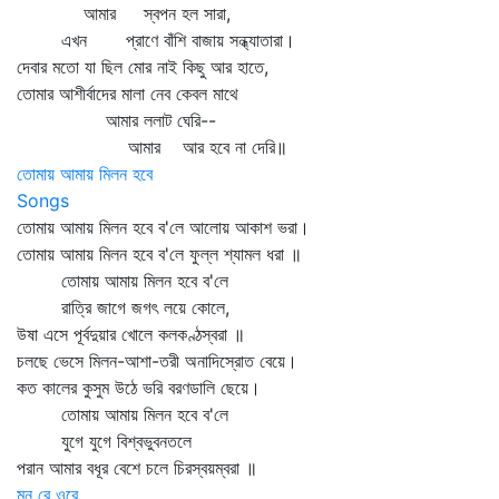
আমার স্বপন হল সারা,
এখন প্রাণে বাঁশি বাজায় সন্ধ্যাতারা।
দেবার মতো যা ছিল মোর নাই কিছু আর হাতে,
তোমার আশীর্বাদের মালা নেব কেবল মাথে
আমার ললাট ঘেরি--
আমার আর হবে না দেরি॥
তোমায় আমায় মিলন হবে
Songs
তোমায় আমায় মিলন হবে ব'লে আলোয় আকাশ ভরা।
তোমায় আমায় মিলন হবে ব'লে ফুল্ল শ্যামল ধরা ॥
তোমায় আমায় মিলন হবে ব'লে
রাত্রি জাগে জগৎ লয়ে কোলে,
উষা এসে পূর্বদুয়ার খোলে কলকণ্ঠস্বরা ॥
চলছে ভেসে মিলন-আশা-তরী অনাদিস্রোত বেয়ে।
কত কালের কুসুম উঠে ভরি বরণডালি ছেয়ে।
তোমায় আমায় মিলন হবে ব'লে
যুগে যুগে বিশ্বভুবনতলে
পরান আমার বধূর বেশে চলে চিরস্বয়ম্বরা ॥
মন রে ওরে