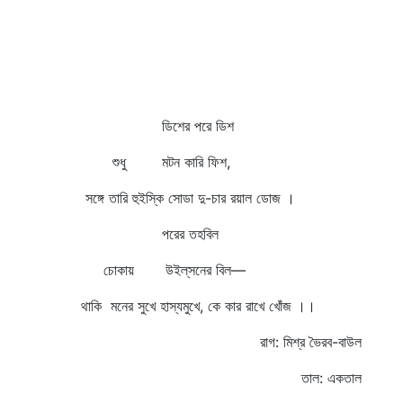
ডিশের পরে ডিশ
শুধু মটন কারি ফিশ,
সঙ্গে তারি হুইস্কি সোডা দু-চার রয়াল ডোজ ।
পরের তহবিল
চোকায় উইল্‌সনের বিল—
থাকি মনের সুখে হাস্যমুখে, কে কার রাখে খোঁজ ।।
রাগ: মিশ্র ভৈরব-বাউল
তাল: একতাল