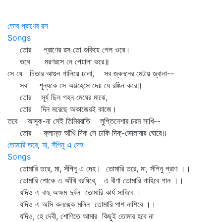
তোর প্রাণের রস
Songs
তোর প্রাণের রস তো শুকিয়ে গেল ওরে।
তবে মরণরসে নে পেয়ালা ভরে॥
সে যে চিতার আগুন গালিয়ে ঢালা, সব জ্বলনের মেটায় জ্বালা--
সব শূন্যকে সে অট্টহেসে দেয় যে রঙিন করে॥
তোর সূর্য ছিল গহন মেঘের মাঝে,
তোর দিন মরেছে অকাজেরই কাজে।
তবে আসুক-না সেই তিমিররাতি লুপ্তিনেশার চরম সাখি--
তোর ক্লান্ত আঁখি দিক সে ঢাকি দিক্‌-ভোলাবার ঘোরে॥
তোমারি তরে, মা, সঁপিনু এ দেহ
Songs
তোমারি তরে, মা, সঁপিনু এ দেহ। তোমারি তরে, মা, সঁপিনু প্রাণ ।।
তোমারি শোকে এ আঁখি বরষিবে, এ বীণা তোমারি গাহিবে গান ।।
যদিও এ বাহু অক্ষম দুর্বল তোমারি কার্য সাধিবে ।
যদিও এ অসি কলঙ্কে মলিন তোমারি পাশ নাশিবে ।।
যদিও, হে দেবী, শোণিতে আমার কিছুই তোমার হবে না