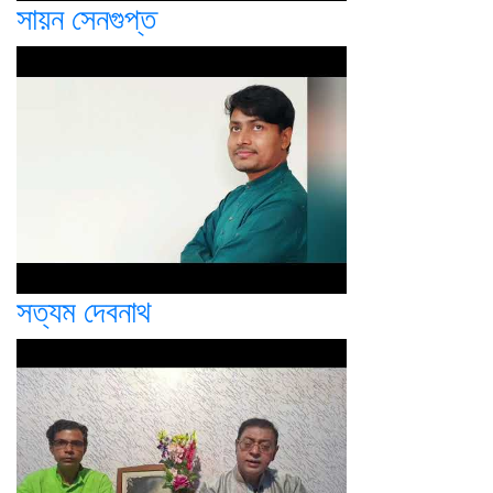
সায়ন সেনগুপ্ত
সত্যম দেবনাথ