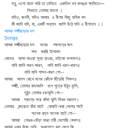
তবু, ওগো মাতা পারি তা ঢালিতে একতিল তব কলঙ্ক ক্ষালিতে—
নিভাতে তোমার যাতনা ।
যদিও, জননী, যদিও আমার এ বীণায় কিছু নাহিক বল
কী জানি যদি, মা, একটি সন্তান জাগি উঠে শুনি এ বীণাতান ।।
আমরা লক্ষ্মীছাড়ার দল
Songs
আমরা লক্ষ্মীছাড়ার দল ভবের পদ্মপত্রে জল
সদা করছি টলোমল
মোদের আসা-যাওয়া শূন্য হাওয়া, নাইকো ফলাফল॥
নাহি জানি করণ-কারণ, নাহি জানি ধরণ-ধারণ॥
নাহি মানি শাসন-বারণ গো--
আমরা আপন রোখে মনের ঝোঁকে ছিঁড়েছি শিকল॥
লক্ষ্মী, তোমার বাহনগুলি ধনে পুত্রে উঠুন ফুলি,
লুঠুন তোমার চরণধূলি গো--
আমরা স্কন্ধে লয়ে কাঁথা ঝুলি ফিরব ধরাতল।
তোমার বন্দরেতে বাঁধা ঘাটে বোঝাই-করা সোনার পাটে
অনেক রত্ন অনেক হাটে গো--
আমরা নোঙর-ছেঁড়া ভাঙা তরী ভেসেছি কেবল॥
আমরা এবার খুঁজে দেখি অকূলেতে কূল মেলে কি,