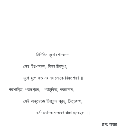
নিশিদিন সুখে শোকে--
সেই চির-আনন্দ, বিমল চিরসুধা,
যুগে যুগে কত নব নব লোকে নিয়তশরণ ॥
পরাশান্তি, পরমপ্রেম, পরামুক্তি, পরমক্ষেম,
সেই অন্তরতম চিরসুন্দর প্রভু, চিত্তসখা,
ধর্ম-অর্থ-কাম-ভরণ রাজা হৃদয়হরণ ॥
রাগ: বাহার