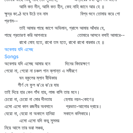
আমি কত দীন, আমি কত হীন, কেহ নাহি জানে আর হে ॥
ক্ষুদ্র কণ্ঠে যবে উঠে তব নাম বিশ্ব শুনে তোমায় করে গো
প্রণাম--
তাই আমার পাছে জাগে অভিমান, গ্রাসে আমায় আঁধার হে,
পাছে প্রতারণা করি আপনারে তোমারে আসনে বসাই আমারে--
রাখো মোহ হতে, রাখো তম হতে, রাখো রাখো বারবার হে ॥
অবেলায় যদি এসেছ
Songs
অবেলায় যদি এসেছ আমার বনে দিনের বিদায়ক্ষণে
গেয়ো না, গেয়ো না চঞ্চল গান ক্লান্ত এ সমীরণে
ঘন বকুলের ম্লান বীথিকায়
শীর্ণ যে ফুল ঝ'রে ঝ'রে যায়
তাই দিয়ে হার কেন গাঁথ হায়, লাজ বাসি তায় মনে।
চেয়ো না, চেয়ো না মোর দীনতায় হেলায় নয়ন-কোণে॥
এসো এসো কাল রজনীর অবসানে প্রভাত-আলোর দ্বারে।
যেয়ো না, যেয়ো না অকালে হানিয়া সকালে কলিকারে।
এসো এসো যদি কভু সুসময়
নিয়ে আসে তার ভরা সঞ্চয়,