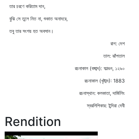
তার চরণে করিতাম দান,
বুঝি সে তুলে নিত না, শুকাত অনাদরে,
তবু তার সংশয় হত অবসান।
রাগ: দেশ
তাল: ঝাঁপতাল
রচনাকাল (বঙ্গাব্দ): ফাল্গুন, ১২৯০
রচনাকাল (খৃষ্টাব্দ): 1883
রচনাস্থান: কলকাতা, দার্জিলিং
স্বরলিপিকার: ইন্দিরা দেবী
Rendition